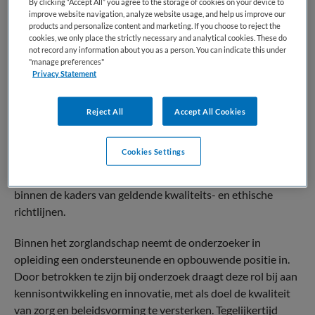
By clicking “Accept All” you agree to the storage of cookies on your device to
gestructureerd leer- en werktraject ontwikkelt tot
improve website navigation, analyze website usage, and help us improve our
products and personalize content and marketing. If you choose to reject the
volwaardig onderzoeksprofessional. Deze rol, ook wel
cookies, we only place the strictly necessary and analytical cookies. These do
aangeduid als trainee onderzoeker of onderzoeker-in-
not record any information about you as a person. You can indicate this under
training, combineert praktijkervaring met begeleiding en
"manage preferences"
Privacy Statement
scholing in onderzoeksmethoden en -vaardigheden.
De professionele rol kenmerkt zich door een leergerichte
Reject All
Accept All Cookies
positie binnen onderzoeksprojecten, waarbij de nadruk ligt
op het ontwikkelen van methodologische kennis, analytisch
Cookies Settings
vermogen en inzicht in wetenschappelijke processen. Dit
gebeurt onder supervisie van ervaren onderzoekers en
binnen de kaders van geldende kwaliteits- en ethische
richtlijnen.
Binnen het zorglandschap neemt de onderzoeker in
opleiding een ondersteunende en opbouwende positie in.
Door betrokken te zijn bij onderzoek draagt deze rol bij aan
kennisontwikkeling en innovatie, met als doel de kwaliteit
van zorg en beleidsvorming te versterken. Tegelijkertijd