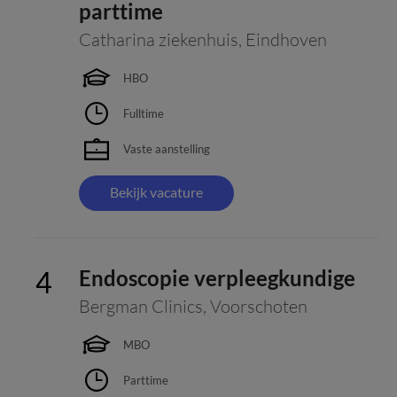
parttime
Catharina ziekenhuis
,
Eindhoven
HBO
Fulltime
Vaste aanstelling
Bekijk vacature
Endoscopie verpleegkundige
Bergman Clinics
,
Voorschoten
MBO
Parttime