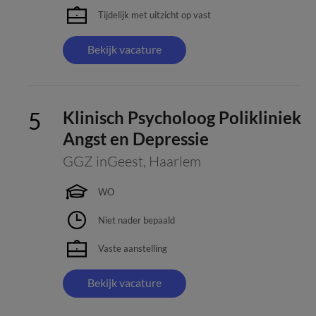
Tijdelijk met uitzicht op vast
Bekijk vacature
Klinisch Psycholoog Polikliniek
Angst en Depressie
GGZ inGeest
,
Haarlem
WO
Niet nader bepaald
Vaste aanstelling
Bekijk vacature