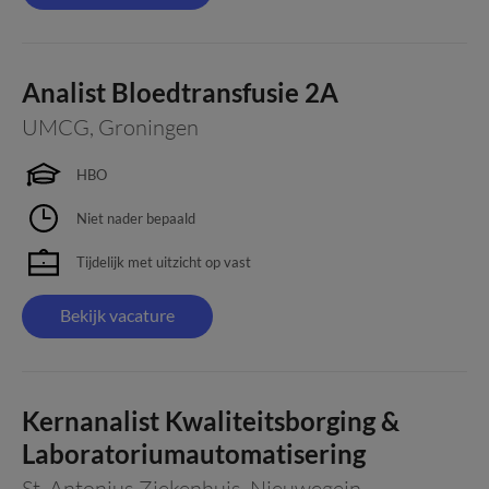
Analist Bloedtransfusie 2A
UMCG
,
Groningen
HBO
Niet nader bepaald
Tijdelijk met uitzicht op vast
Bekijk vacature
Kernanalist Kwaliteitsborging &
Laboratoriumautomatisering
St. Antonius Ziekenhuis
,
Nieuwegein