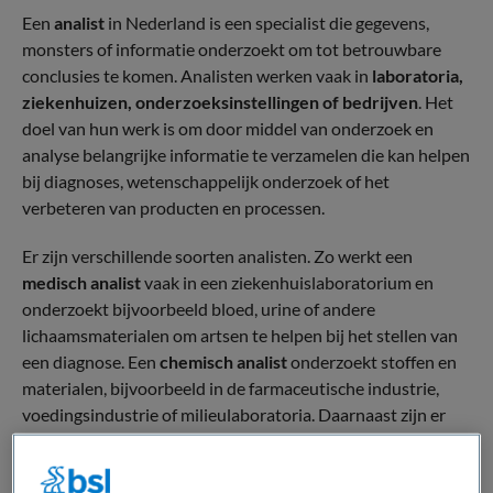
Een
analist
in Nederland is een specialist die gegevens,
monsters of informatie onderzoekt om tot betrouwbare
conclusies te komen. Analisten werken vaak in
laboratoria,
ziekenhuizen, onderzoeksinstellingen of bedrijven
. Het
doel van hun werk is om door middel van onderzoek en
analyse belangrijke informatie te verzamelen die kan helpen
bij diagnoses, wetenschappelijk onderzoek of het
verbeteren van producten en processen.
Er zijn verschillende soorten analisten. Zo werkt een
medisch analist
vaak in een ziekenhuislaboratorium en
onderzoekt bijvoorbeeld bloed, urine of andere
lichaamsmaterialen om artsen te helpen bij het stellen van
een diagnose. Een
chemisch analist
onderzoekt stoffen en
materialen, bijvoorbeeld in de farmaceutische industrie,
voedingsindustrie of milieulaboratoria. Daarnaast zijn er
ook analisten die zich bezighouden met het analyseren van
data of bedrijfsinformatie.