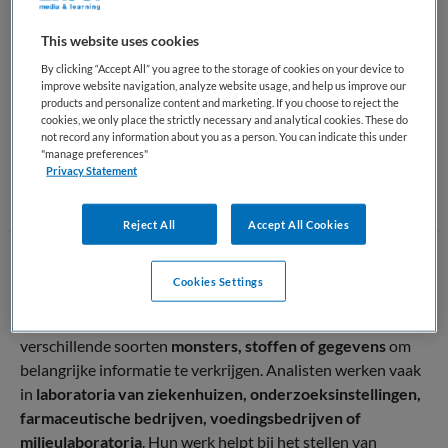
Analisten werken meestal samen met andere professionals,
This website uses cookies
zoals
artsen, onderzoekers, laboranten of technici
. Door
hun onderzoek leveren zij belangrijke informatie die
By clicking “Accept All” you agree to the storage of cookies on your device to
improve website navigation, analyze website usage, and help us improve our
bijdraagt aan de gezondheidszorg, wetenschap, industrie en
products and personalize content and marketing. If you choose to reject the
het milieu.
cookies, we only place the strictly necessary and analytical cookies. These do
not record any information about you as a person. You can indicate this under
"manage preferences"
Terug naar boven
Privacy Statement
Reject All
Accept All Cookies
Wat doet een Analist
Cookies Settings
Een
analist
in Nederland onderzoekt en analyseert
verschillende soorten
monsters, stoffen of gegevens
om
belangrijke informatie te verkrijgen. Analisten werken vaak
in
laboratoria van ziekenhuizen, onderzoeksinstellingen,
farmaceutische bedrijven, voedingsbedrijven of
milieulaboratoria
. Hun werk helpt bij het stellen van