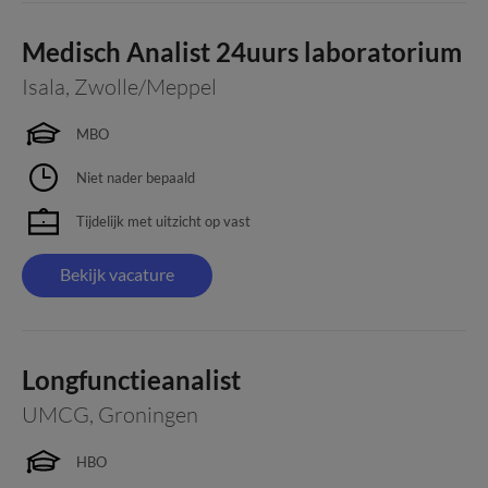
Medisch Analist 24uurs laboratorium
Isala
,
Zwolle/Meppel
MBO
Niet nader bepaald
Tijdelijk met uitzicht op vast
Bekijk vacature
Longfunctieanalist
UMCG
,
Groningen
HBO