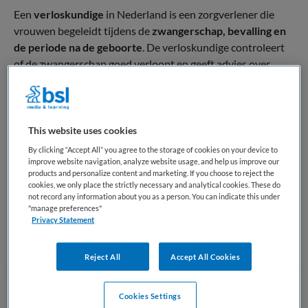
Een
verloskundige
in Nederland is een zorgverlener die
vrouwen begeleidt tijdens de
zwangerschap, bevalling en
de periode na de geboorte
. De verloskundige controleert
of de zwangerschap goed verloopt en geeft advies over
gezondheid, voeding en voorbereiding op de bevalling.
Daarnaast helpt de verloskundige bij de
bevalling
en houdt
zij de gezondheid van de moeder en de baby in de gaten. Als
This website uses cookies
er medische problemen ontstaan, kan de verloskundige de
By clicking “Accept All” you agree to the storage of cookies on your device to
vrouw
doorverwijzen naar een gynaecoloog in het
improve website navigation, analyze website usage, and help us improve our
products and personalize content and marketing. If you choose to reject the
ziekenhuis
. Verloskundigen werken vaak in een
cookies, we only place the strictly necessary and analytical cookies. These do
verloskundigenpraktijk of ziekenhuis.
not record any information about you as a person. You can indicate this under
"manage preferences"
Privacy Statement
Terug naar boven
Reject All
Accept All Cookies
Cookies Settings
Wat doet een Verloskundige