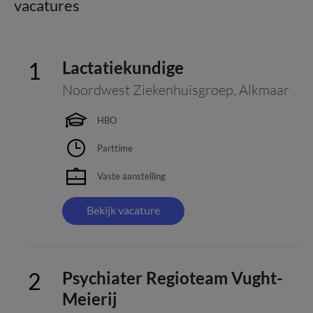
vacatures
Lactatiekundige
Noordwest Ziekenhuisgroep
,
Alkmaar
HBO
Parttime
Vaste aanstelling
Bekijk vacature
Psychiater Regioteam Vught-
Meierij