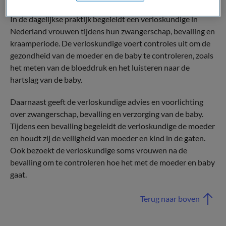
In de dagelijkse praktijk begeleidt een verloskundige in
Nederland vrouwen tijdens hun zwangerschap, bevalling en
kraamperiode. De verloskundige voert controles uit om de
gezondheid van de moeder en de baby te controleren, zoals
het meten van de bloeddruk en het luisteren naar de
hartslag van de baby.
Daarnaast geeft de verloskundige advies en voorlichting
over zwangerschap, bevalling en verzorging van de baby.
Tijdens een bevalling begeleidt de verloskundige de moeder
en houdt zij de veiligheid van moeder en kind in de gaten.
Ook bezoekt de verloskundige soms vrouwen na de
bevalling om te controleren hoe het met de moeder en baby
gaat.
Terug naar boven