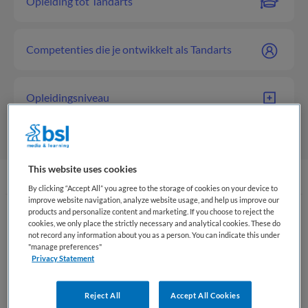
Opleiding tot Tandarts
Competenties die je ontwikkelt als Tandarts
Opleidingsniveau
This website uses cookies
By clicking “Accept All” you agree to the storage of cookies on your device to
improve website navigation, analyze website usage, and help us improve our
products and personalize content and marketing. If you choose to reject the
Wat is een Tandarts
cookies, we only place the strictly necessary and analytical cookies. These do
not record any information about you as a person. You can indicate this under
"manage preferences"
Een tandarts in Nederland is een universitair opgeleide
Privacy Statement
zorgprofessional die zich bezighoudt met het voorkomen,
diagnosticeren en behandelen van aandoeningen van het
Reject All
Accept All Cookies
gebit, de mond en omliggende weefsels. De tandarts heeft