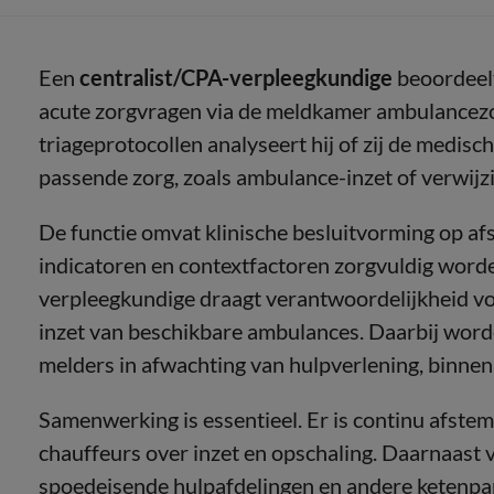
Een
centralist/CPA-verpleegkundige
beoordeel
acute zorgvragen via de meldkamer ambulancezo
triageprotocollen analyseert hij of zij de medisch
passende zorg, zoals ambulance-inzet of verwijz
De functie omvat klinische besluitvorming op af
indicatoren en contextfactoren zorgvuldig word
verpleegkundige draagt verantwoordelijkheid voo
inzet van beschikbare ambulances. Daarbij wor
melders in afwachting van hulpverlening, binnen 
Samenwerking is essentieel. Er is continu afst
chauffeurs over inzet en opschaling. Daarnaast 
spoedeisende hulpafdelingen en andere ketenpar