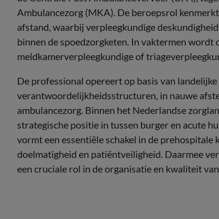
Ambulancezorg (MKA). De beroepsrol kenmerkt z
afstand, waarbij verpleegkundige deskundighei
binnen de spoedzorgketen. In vaktermen wordt 
meldkamerverpleegkundige of triageverpleegku
De professional opereert op basis van landelijk
verantwoordelijkheidsstructuren, in nauwe af
ambulancezorg. Binnen het Nederlandse zorglan
strategische positie in tussen burger en acute h
vormt een essentiële schakel in de prehospitale k
doelmatigheid en patiëntveiligheid. Daarmee ve
een cruciale rol in de organisatie en kwaliteit v