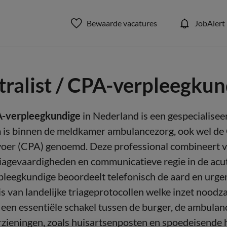
Bewaarde vacatures
JobAlert
tralist / CPA-verpleegkun
A-verpleegkundige
in Nederland is een gespecialise
 is binnen de meldkamer ambulancezorg, ook wel de 
er (CPA) genoemd. Deze professional combineert 
riagevaardigheden en communicatieve regie in de acu
pleegkundige beoordeelt telefonisch de aard en urge
is van landelijke triageprotocollen welke inzet noodza
 een essentiële schakel tussen de burger, de ambula
zieningen, zoals huisartsenposten en spoedeisende 