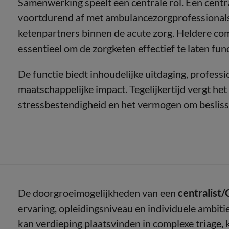
Samenwerking speelt een centrale rol. Een cent
voortdurend af met ambulancezorgprofessionals
ketenpartners binnen de acute zorg. Heldere co
essentieel om de zorgketen effectief te laten fun
De functie biedt inhoudelijke uitdaging, profess
maatschappelijke impact. Tegelijkertijd vergt he
stressbestendigheid en het vermogen om besliss
De doorgroeimogelijkheden van een
centralist
ervaring, opleidingsniveau en individuele ambi
kan verdieping plaatsvinden in complexe triage, k