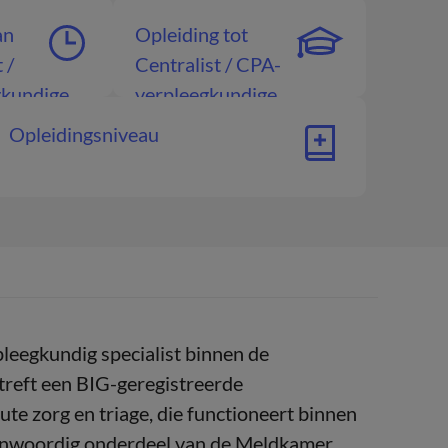
an
Opleiding tot
 /
Centralist / CPA-
gkundige
verpleegkundige
Opleidingsniveau
pleegkundig specialist binnen de
reft een BIG-geregistreerde
te zorg en triage, die functioneert binnen
enwoordig onderdeel van de Meldkamer