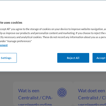
ndse zorglandschap opereert de centralist/CPA-ver
n zorginhoud en coördinatie. De functie is ingebed in 
te uses cookies
ning en werkt nauw samen met meldkamercentralist
Accept All” you agree to the storage of cookies on your device to improve website navigation, 
De maatschappelijke rol is groot: snelle, correcte ins
lp us improve our products and personalize content and marketing. If you choose to reject the 
aagt direct bij aan patiëntveiligheid en doelmatige 
ictly necessary and analytical cookies. These do not record any information about you as a pers
s under "manage preferences"
Voor werkzoekenden met ervaring in acute zorg biedt
tement
n verantwoordelijke positie binnen de prehospitale z
 Settings
Reject All
Accept 
Wat is een
Wat doet een
Centralist / CPA-
Centralist / 
verpleegkundige
verpleegkund