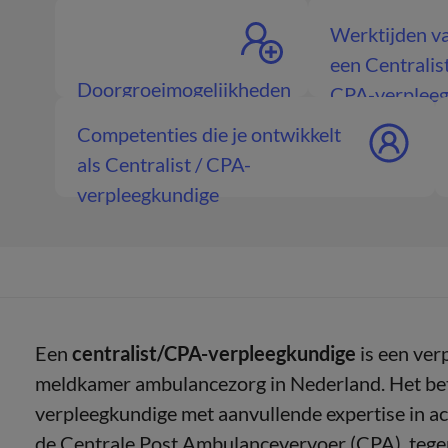
Werktijden v
een Centralist
Doorgroeimogelijkheden
CPA-verplee
Centralist / CPA-
Competenties die je ontwikkelt
verpleegkundige
als Centralist / CPA-
verpleegkundige
Een
centralist/CPA-verpleegkundige
is een ver
meldkamer ambulancezorg in Nederland. Het bet
verpleegkundige met aanvullende expertise in acu
de Centrale Post Ambulancevervoer (CPA), teg