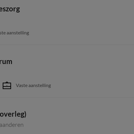
eszorg
ste aanstelling
trum
Vaste aanstelling
overleg)
aanderen