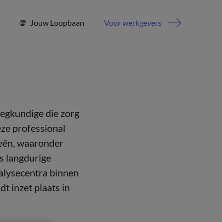
Jouw Loopbaan
Voor werkgevers
eegkundige die zorg
eze professional
ieën, waaronder
ns langdurige
ialysecentra binnen
t inzet plaats in