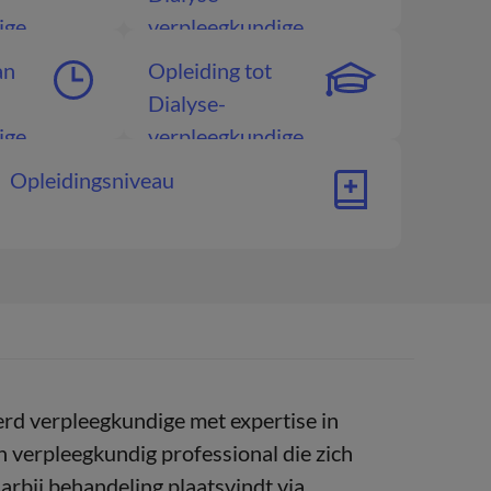
ige
verpleegkundige
an
Opleiding tot
Dialyse-
ige
verpleegkundige
Opleidingsniveau
erd verpleegkundige met expertise in
n verpleegkundig professional die zich
aarbij behandeling plaatsvindt via