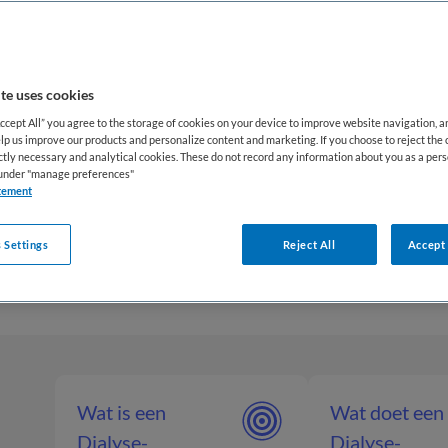
 om technische vaardigheid in het omgaan met dialy
ische en psychosociale aspecten van nierfalen. Binn
ult de dialyseverpleegkundige een belangrijke rol in 
te uses cookies
. Patiënten zijn vaak langdurig afhankelijk van behan
Accept All” you agree to the storage of cookies on your device to improve website navigation, 
tie en monitoring essentieel zijn. De dialyseverplee
lp us improve our products and personalize content and marketing. If you choose to reject the 
gen, diëtisten en maatschappelijk werkers om integra
ictly necessary and analytical cookies. These do not record any information about you as a pers
s under "manage preferences"
en met interesse in specialistische en langdurige pa
tement
combinatie van technische expertise, klinische veran
eve patiëntrelaties binnen een gestructureerde zorgo
 Settings
Reject All
Accept 
Wat is een
Wat doet een
Dialyse-
Dialyse-