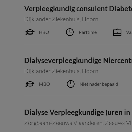
Verpleegkundig consulent Diabet
Dijklander Ziekenhuis
,
Hoorn
HBO
Parttime
Va
Dialyseverpleegkundige Niercen
Dijklander Ziekenhuis
,
Hoorn
MBO
Niet nader bepaald
Dialyse Verpleegkundige (uren in 
ZorgSaam-Zeeuws Vlaanderen
,
Zeeuws Vl