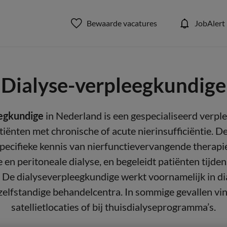
Bewaarde vacatures
JobAlert
Dialyse-verpleegkundige
eegkundige
in Nederland is een gespecialiseerd verpl
tiënten met chronische of acute nierinsufficiëntie. D
specifieke kennis van nierfunctievervangende therap
en peritoneale dialyse, en begeleidt patiënten tijde
 De dialyseverpleegkundige werkt voornamelijk in d
zelfstandige behandelcentra. In sommige gevallen vind
satellietlocaties of bij thuisdialyseprogramma’s.