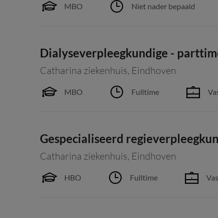
MBO
Niet nader bepaald
Dialyseverpleegkundige - parttime
Catharina ziekenhuis
,
Eindhoven
MBO
Fulltime
Vas
Gespecialiseerd regieverpleegkund
Catharina ziekenhuis
,
Eindhoven
HBO
Fulltime
Vas