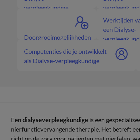
verpleegkundige
verpleegkund
Werktijden v
een Dialyse-
Doorgroeimogelijkheden
verpleegkund
Dialyse-
Competenties die je ontwikkelt
verpleegkundige
als Dialyse-verpleegkundige
Een
dialyseverpleegkundige
is een gespecialise
nierfunctievervangende therapie. Het betreft ee
richt op de zorg voor patiënten met nierfalen, w