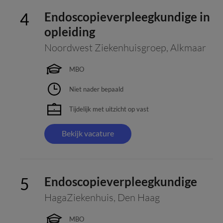
Endoscopieverpleegkundige in
opleiding
Noordwest Ziekenhuisgroep
,
Alkmaar
MBO
Niet nader bepaald
Tijdelijk met uitzicht op vast
Bekijk vacature
Endoscopieverpleegkundige
HagaZiekenhuis
,
Den Haag
MBO