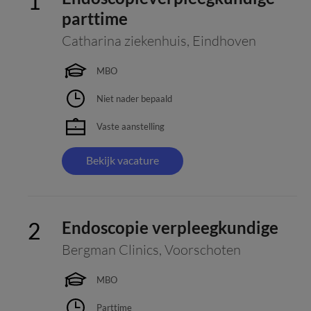
parttime
Catharina ziekenhuis
,
Eindhoven
MBO
Niet nader bepaald
Vaste aanstelling
Bekijk vacature
Endoscopie verpleegkundige
Bergman Clinics
,
Voorschoten
MBO
Parttime