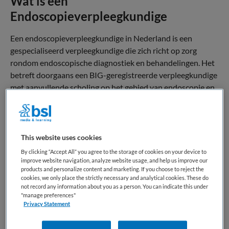
Wat is een
Endoscopieverpleegkundige
Een endoscopieverpleegkundige in Nederland is een
gespecialiseerd verpleegkundige die zich richt op zorg
rondom endoscopische diagnostiek en behandelingen. Het
betreft doorgaans een BIG-geregistreerde verpleegkundige
met aanvullende scholing op het gebied van endoscopie en
medische techniek. Binnen het vakgebied wordt ook
gesproken over een endoscopiespecialist of
verpleegkundige endoscopie, afhankelijk van de organisatie
en functiebeschrijving.
This website uses cookies
By clicking “Accept All” you agree to the storage of cookies on your device to
De professionele rol kenmerkt zich door specialistische
improve website navigation, analyze website usage, and help us improve our
products and personalize content and marketing. If you choose to reject the
kennis van inwendige onderzoekstechnieken en
cookies, we only place the strictly necessary and analytical cookies. These do
patiëntveiligheid binnen een hoogtechnologische
not record any information about you as a person. You can indicate this under
omgeving. De endoscopieverpleegkundige vervult een
"manage preferences"
Privacy Statement
belangrijke schakel tussen medisch specialist en patiënt,
met verantwoordelijkheid voor de kwaliteit en continuïteit