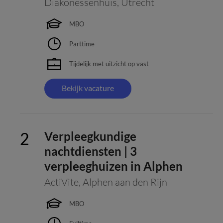
Diakonessenhuis
,
Utrecht
MBO
Parttime
Tijdelijk met uitzicht op vast
Bekijk vacature
Verpleegkundige
nachtdiensten | 3
verpleeghuizen in Alphen
ActiVite
,
Alphen aan den Rijn
MBO