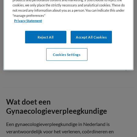
cookies, we only place the strictly necessary and analytical cookies. These do
De gynaecologieverpleegkundige werkt nauw samen met
not record any information about you as a person. You can indicate this under
gynaecologen, arts-assistenten en andere
"manage preferences"
Privacy Statement
zorgprofessionals, zoals fysiotherapeuten,
oncologieverpleegkundigen en psychologen. Samen zorgen
zij voor een goede afstemming van de zorg, waarbij de
Reject All
Accept All Cookies
veiligheid, het welzijn en de persoonlijke situatie van de
patiënt centraal staan.
Cookies Settings
Terug naar boven
Wat doet een
Gynaecologieverpleegkundige
Een gynaecologieverpleegkundige in Nederland is
verantwoordelijk voor het verlenen, coördineren en