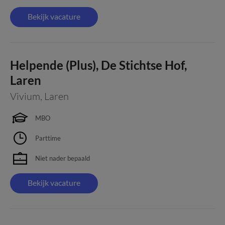
Bekijk vacature
Helpende (Plus), De Stichtse Hof,
Laren
Vivium
,
Laren
MBO
Parttime
Niet nader bepaald
Bekijk vacature