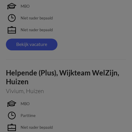
MBO
Niet nader bepaald
Niet nader bepaald
Bekijk vacature
Helpende (Plus), Wijkteam WelZijn,
Huizen
Vivium
,
Huizen
MBO
Parttime
Niet nader bepaald