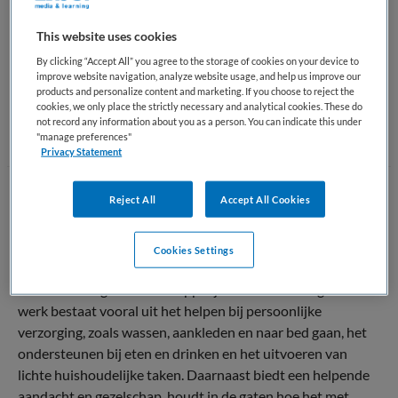
kan het woord ook verwijzen naar iemand die via
gemeentelijke ondersteuning helpt bij zelfstandig wonen of,
This website uses cookies
buiten een formele context, simpelweg naar iemand die
By clicking “Accept All” you agree to the storage of cookies on your device to
anderen helpt.
improve website navigation, analyze website usage, and help us improve our
products and personalize content and marketing. If you choose to reject the
Terug naar boven
cookies, we only place the strictly necessary and analytical cookies. These do
not record any information about you as a person. You can indicate this under
"manage preferences"
Privacy Statement
Reject All
Accept All Cookies
Wat doet een Helpende
Een helpende in Nederland ondersteunt mensen die niet
Cookies Settings
volledig zelfstandig zijn bij hun dagelijkse leven, meestal
binnen de zorg of maatschappelijke ondersteuning. Het
werk bestaat vooral uit het helpen bij persoonlijke
verzorging, zoals wassen, aankleden en naar bed gaan, het
ondersteunen bij eten en drinken en het uitvoeren van
lichte huishoudelijke taken. Daarnaast biedt een helpende
aandacht en gezelschap, houdt in de gaten hoe het met