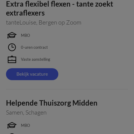
Extra flexibel flexen - tante zoekt
extraflexers
tanteLouise
,
Bergen op Zoom
MBO
0-uren contract
Vaste aanstelling
Bekijk vacature
Helpende Thuiszorg Midden
Samen
,
Schagen
MBO