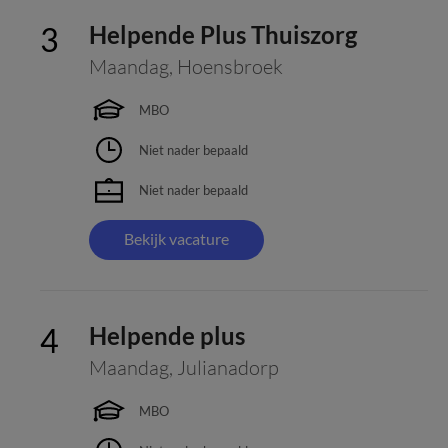
Helpende Plus Thuiszorg
Maandag
,
Hoensbroek
MBO
Niet nader bepaald
Niet nader bepaald
Bekijk vacature
Helpende plus
Maandag
,
Julianadorp
MBO