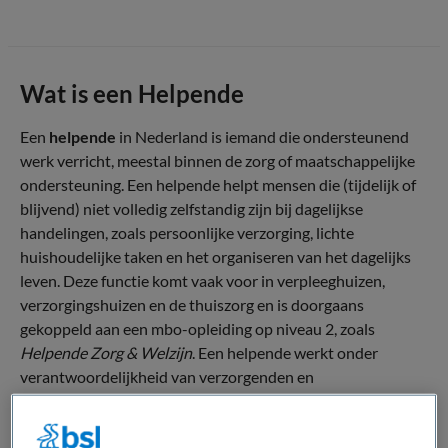
Wat is een Helpende
Een
helpende
in Nederland is iemand die ondersteunend
werk verricht, meestal binnen de zorg of maatschappelijke
ondersteuning. Een helpende helpt mensen die (tijdelijk of
blijvend) niet volledig zelfstandig zijn bij dagelijkse
handelingen, zoals persoonlijke verzorging, lichte
huishoudelijke taken en het organiseren van het dagelijks
leven. Deze functie komt vaak voor in verpleeghuizen,
verzorgingshuizen en de thuiszorg en is doorgaans
gekoppeld aan een mbo-opleiding op niveau 2, zoals
Helpende Zorg & Welzijn
. Een helpende werkt onder
verantwoordelijkheid van verzorgenden en
verpleegkundigen, heeft geen medische bevoegdheden en
vervult vooral een praktische en sociale rol. In bredere zin