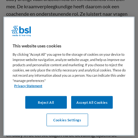
mee. De kraamverpleegkundige heeft daarom ook een
coachende en ondersteunende rol. Ze luistert naar vragen
en zorgen, signaleert eventuele problemen vroegtijdig en
schakelt indien nodig de verloskundige of huisarts in.
Kortom, een kraamverpleegkundige combineert medische
This website uses cookies
zorg, praktische hulp en emotionele ondersteuning om
By clicking “Accept All” you agree to the storage of cookies on your device to
ervoor te zorgen dat moeder, baby en gezin een veilige en
improve website navigation, analyze website usage, and help us improve our
gezonde start maken.
products and personalize content and marketing. If you choose to reject the
cookies, we only place the strictly necessary and analytical cookies. These do
not record any information about you as a person. You can indicate this under
Terug naar boven
"manage preferences"
Privacy Statement
Reject All
Accept All Cookies
Wat doet een Kraamverpleegkundige
Cookies Settings
Een kraamverpleegkundige in Nederland zorgt voor moeder
en baby in de eerste dagen na de bevalling, tijdens de