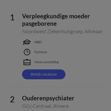
Verpleegkundige moeder
pasgeborene
Noordwest Ziekenhuisgroep
,
Alkmaar
MBO
Parttime
Vaste aanstelling
Bekijk vacature
Ouderenpsychiater
GGz Centraal
,
Almere