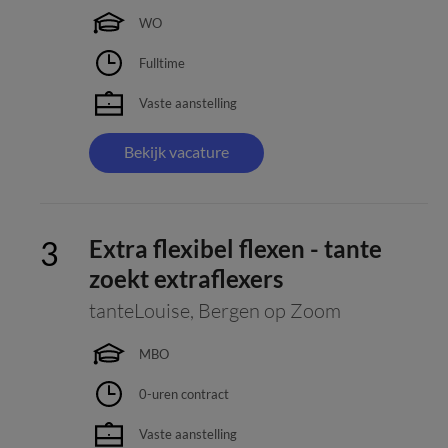
WO
Fulltime
Vaste aanstelling
Bekijk vacature
Extra flexibel flexen - tante
zoekt extraflexers
tanteLouise
,
Bergen op Zoom
MBO
0-uren contract
Vaste aanstelling