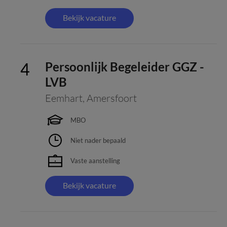
Bekijk vacature
Persoonlijk Begeleider GGZ -
LVB
Eemhart
,
Amersfoort
MBO
Niet nader bepaald
Vaste aanstelling
Bekijk vacature