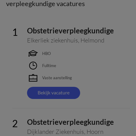
verpleegkundige vacatures
Obstetrieverpleegkundige
Elkerliek ziekenhuis
,
Helmond
HBO
Fulltime
Vaste aanstelling
Bekijk vacature
Obstetrieverpleegkundige
Dijklander Ziekenhuis
,
Hoorn