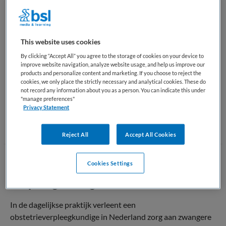
tijdens hun zwangerschap of bevalling.
In Nederland werkt de obstetrieverpleegkundige nauw
samen met gynaecologen, klinisch verloskundigen en
This website uses cookies
andere zorgprofessionals. Het beroep vraagt om medische
By clicking “Accept All” you agree to the storage of cookies on your device to
deskundigheid, stressbestendigheid en goede
improve website navigation, analyze website usage, and help us improve our
communicatieve vaardigheden, omdat situaties zowel
products and personalize content and marketing. If you choose to reject the
cookies, we only place the strictly necessary and analytical cookies. These do
voorspelbaar als acuut kunnen verlopen.
not record any information about you as a person. You can indicate this under
"manage preferences"
Privacy Statement
Terug naar boven
Reject All
Accept All Cookies
Cookies Settings
Wat doet een Obstetrie
verpleegkundige
In de dagelijkse praktijk verleent een
obstetrieverpleegkundige in Nederland zorg aan zwangere