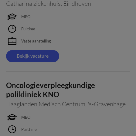
Catharina ziekenhuis
,
Eindhoven
MBO
Fulltime
Vaste aanstelling
Bekijk vacature
Oncologieverpleegkundige
polikliniek KNO
Haaglanden Medisch Centrum
,
's-Gravenhage
MBO
Parttime