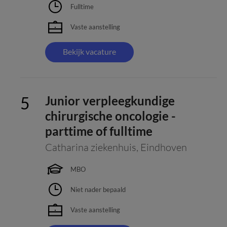
Fulltime
Vaste aanstelling
Bekijk vacature
Junior verpleegkundige
chirurgische oncologie -
parttime of fulltime
Catharina ziekenhuis
,
Eindhoven
MBO
Niet nader bepaald
Vaste aanstelling