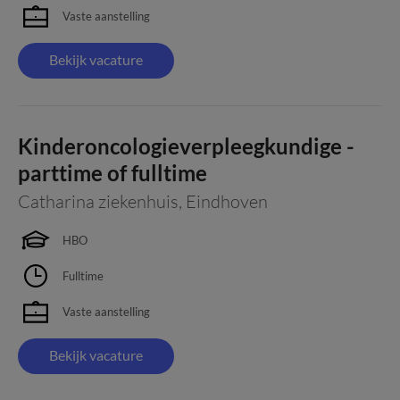
Vaste aanstelling
Bekijk vacature
Kinderoncologieverpleegkundige -
parttime of fulltime
Catharina ziekenhuis
,
Eindhoven
HBO
Fulltime
Vaste aanstelling
Bekijk vacature