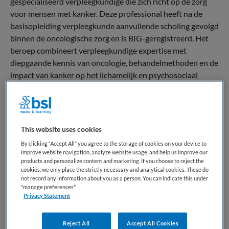
gespecialiseerd verpleegkundige die zich richt op de zorg
voor mensen met kanker. Deze professional heeft na de
basisopleiding verpleegkunde aanvullende scholing gevolgd
binnen de oncologische zorg en is BIG-geregistreerd. Het
beroep combineert verpleegkundige expertise met
diepgaande kennis van oncologie, behandelmethoden en de
impact van kanker op het lichamelijk en psychosociaal
functioneren. Binnen het zorglandschap neemt de
oncologieverpleegkundige een duidelijke positie in binnen
de ziekenhuiszorg en gespecialiseerde behandelcentra.
This website uses cookies
De rol kenmerkt zich door deskundigheid in complexe
By clicking “Accept All” you agree to the storage of cookies on your device to
zorgtrajecten, waarin medische behandeling, begeleiding en
improve website navigation, analyze website usage, and help us improve our
ondersteuning samenkomen. De professional fungeert als
products and personalize content and marketing. If you choose to reject the
cookies, we only place the strictly necessary and analytical cookies. These do
verbindende schakel tussen patiënt, naasten en het
not record any information about you as a person. You can indicate this under
multidisciplinaire behandelteam. De
"manage preferences"
oncologieverpleegkundige opereert binnen vastgestelde
Privacy Statement
medische en verpleegkundige kaders en draagt bij aan
continuïteit en kwaliteit van zorg gedurende het volledige
Reject All
Accept All Cookies