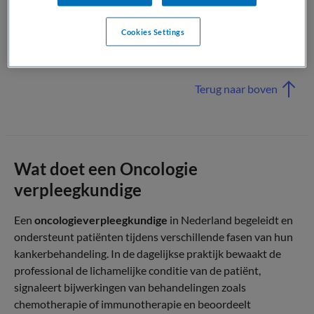
oncologische traject. Daarmee vertegenwoordigt deze
specialist een essentiële discipline binnen de curatieve en
Cookies Settings
palliatieve kankerzorg in Nederland, met een belangrijke
bijdrage aan patiëntgerichte en geïntegreerde zorg.
Terug naar boven
Wat doet een Oncologie
verpleegkundige
Een
oncologieverpleegkundige
in Nederland begeleidt en
ondersteunt patiënten tijdens verschillende fasen van hun
kankerbehandeling. In de dagelijkse praktijk bewaakt de
professional de lichamelijke conditie van de patiënt,
signaleert bijwerkingen van behandelingen zoals
chemotherapie of immunotherapie en beoordeelt