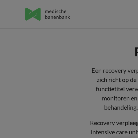
Een recovery verp
zich richt op d
functietitel ver
monitoren en 
behandeling, 
Recovery verpleeg
intensive care un