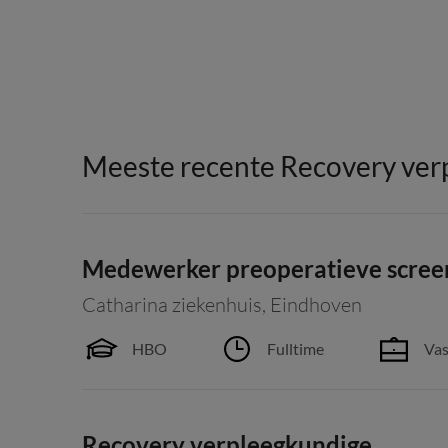
Meeste recente Recovery ver
Medewerker preoperatieve screeni
Catharina ziekenhuis
,
Eindhoven
HBO
Fulltime
Vas
Recovery verpleegkundige