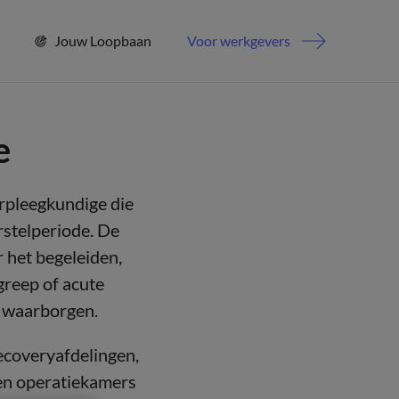
Jouw Loopbaan
Voor werkgevers
e
erpleegkundige die
rstelperiode. De
r het begeleiden,
greep of acute
te waarborgen.
ecoveryafdelingen,
sen operatiekamers