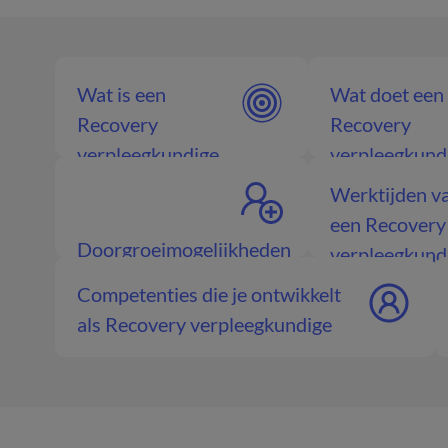
Wat is een
Wat doet een
Recovery
Recovery
verpleegkundige
verpleegkund
Werktijden v
een Recovery
Doorgroeimogelijkheden
verpleegkund
Recovery
Competenties die je ontwikkelt
verpleegkundige
als Recovery verpleegkundige