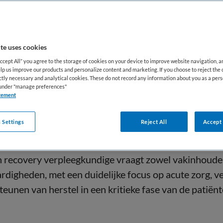
lingen, waar nauwkeurige observatie, signalering van
directe interventies cruciaal zijn.
rvult de recovery verpleegkundige een belangrijke ro
te uses cookies
eid en het optimaliseren van herstel. Door continu toe
Accept All” you agree to the storage of cookies on your device to improve website navigation, 
lp us improve our products and personalize content and marketing. If you choose to reject the 
plicaties en ondersteuning bij pijn- en stressmanage
ictly necessary and analytical cookies. These do not record any information about you as a pers
s under "manage preferences"
t van zorg en het welzijn van patiënten. Voor werkzoe
tement
mbinatie van klinische expertise, intensieve patiënt
 een multidisciplinair team, waarbij verantwoordel
 Settings
Reject All
Accept 
nauwkeurigheid centraal staan.
n recovery verpleegkundige vraagt zowel vakinhoudeli
rdigheden, met een duidelijke focus op acute zorg, ve
eunen van herstel in een kritieke fase van de patiën