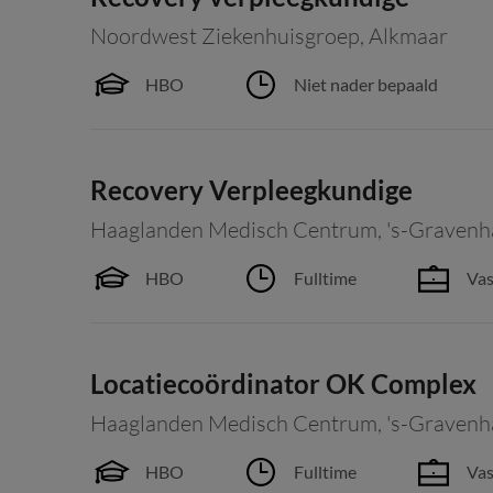
Noordwest Ziekenhuisgroep
,
Alkmaar
HBO
Niet nader bepaald
Recovery Verpleegkundige
Haaglanden Medisch Centrum
,
's-Gravenh
HBO
Fulltime
Vas
Locatiecoördinator OK Complex
Haaglanden Medisch Centrum
,
's-Gravenh
HBO
Fulltime
Vas