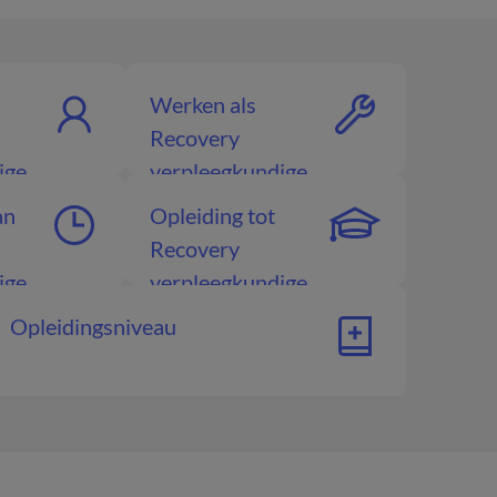
Werken als
Recovery
ige
verpleegkundige
an
Opleiding tot
Recovery
ige
verpleegkundige
Opleidingsniveau