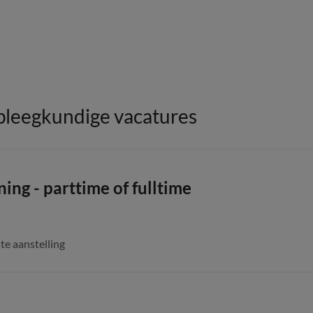
pleegkundige vacatures
ng - parttime of fulltime
te aanstelling