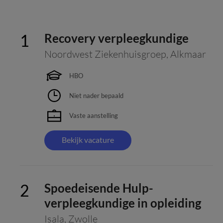
Recovery verpleegkundige
Noordwest Ziekenhuisgroep
,
Alkmaar
HBO
Niet nader bepaald
Vaste aanstelling
Bekijk vacature
Spoedeisende Hulp-
verpleegkundige in opleiding
Isala
,
Zwolle