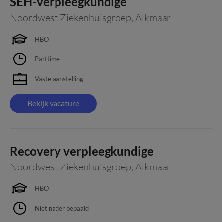
SEH-verpleegkundige
Noordwest Ziekenhuisgroep
,
Alkmaar
HBO
Parttime
Vaste aanstelling
Bekijk vacature
Recovery verpleegkundige
Noordwest Ziekenhuisgroep
,
Alkmaar
HBO
Niet nader bepaald