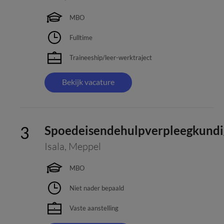
MBO
Fulltime
Traineeship/leer-werktraject
Bekijk vacature
Spoedeisendehulpverpleegkundi
Isala
,
Meppel
MBO
Niet nader bepaald
Vaste aanstelling