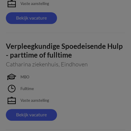
Vaste aanstelling
Bekijk vacature
Verpleegkundige Spoedeisende Hulp
- parttime of fulltime
Catharina ziekenhuis
,
Eindhoven
MBO
Fulltime
Vaste aanstelling
Bekijk vacature