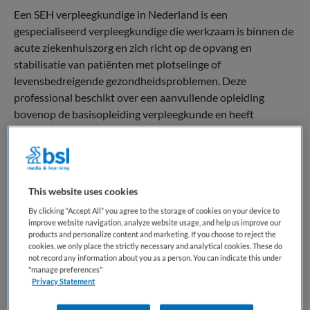
Een SEH verpleegkundige in Nederland is een
gespecialiseerd verpleegkundige die werkzaam is binnen de
acute ziekenhuiszorg en zich richt op de opvang en
stabilisatie van patiënten met plotselinge of
levensbedreigende gezondheidsproblemen. Deze
professional beschikt over een aanvullende opleiding
bovenop de basisopleiding verpleegkunde en heeft
specifieke expertise in acute zorg, klinisch redeneren en
crisisinterventie.
Binnen de professionele rol fungeert de
This website uses cookies
spoedeisendehulpverpleegkundige als regisseur van het
eerste zorgproces in het ziekenhuis. Hij of zij vormt een
By clicking “Accept All” you agree to the storage of cookies on your device to
improve website navigation, analyze website usage, and help us improve our
schakel tussen ambulancezorg, medisch specialisten en
products and personalize content and marketing. If you choose to reject the
andere zorgdisciplines. De functie vraagt om
cookies, we only place the strictly necessary and analytical cookies. These do
not record any information about you as a person. You can indicate this under
zelfstandigheid, besluitvaardigheid en het vermogen om
"manage preferences"
snel prioriteiten te stellen binnen complexe en
Privacy Statement
onvoorspelbare situaties.