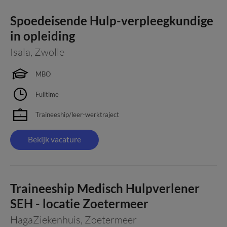
Spoedeisende Hulp-verpleegkundige
in opleiding
Isala
,
Zwolle
MBO
Fulltime
Traineeship/leer-werktraject
Bekijk vacature
Traineeship Medisch Hulpverlener
SEH - locatie Zoetermeer
HagaZiekenhuis
,
Zoetermeer