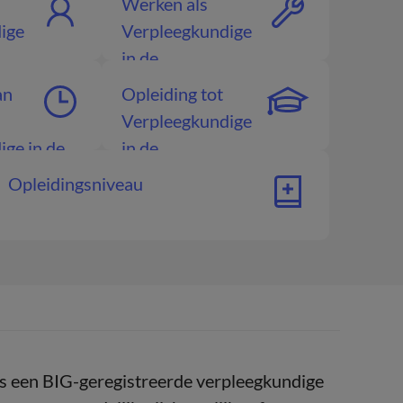
Werken als
ige
Verpleegkundige
in de
nzorg
gehandicaptenzorg
an
Opleiding tot
Verpleegkundige
ge in de
in de
nzorg
gehandicaptenzorg
Opleidingsniveau
s een BIG-geregistreerde verpleegkundige