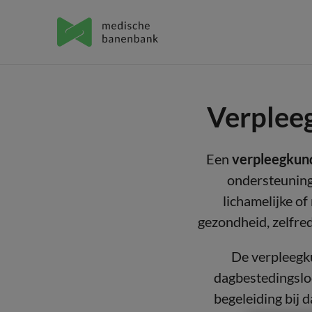
Verplee
Een
verpleegkund
ondersteuning
lichamelijke o
gezondheid, zelfre
De verpleegk
dagbestedingsloc
begeleiding bij 