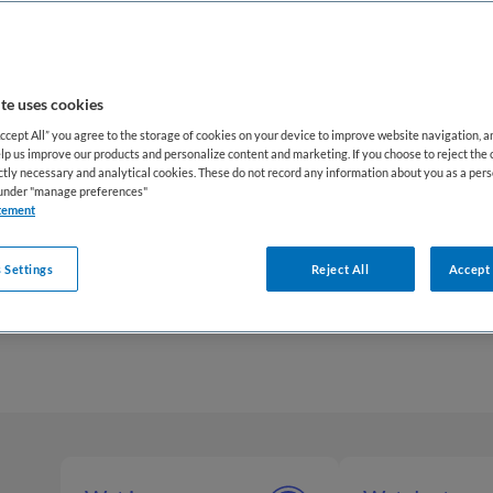
n medische zorg. Daarbij wordt gewerkt vanuit een p
gestemd op de individuele mogelijkheden en behoeften
t Nederlandse zorglandschap vervult de verpleegkun
te uses cookies
rg een belangrijke rol in de langdurige zorg. Door 
Accept All” you agree to the storage of cookies on your device to improve website navigation, 
lp us improve our products and personalize content and marketing. If you choose to reject the 
elijk gehandicapten, gedragsdeskundigen en begelei
ictly necessary and analytical cookies. These do not record any information about you as a pers
s under "manage preferences"
ofessional bij aan integrale en continue ondersteuni
tement
ekenden biedt deze functie een combinatie van ver
 Settings
Reject All
Accept 
 intensieve betrokkenheid bij een specifieke doelgr
eit, ontwikkeling en maatschappelijke participatie van 