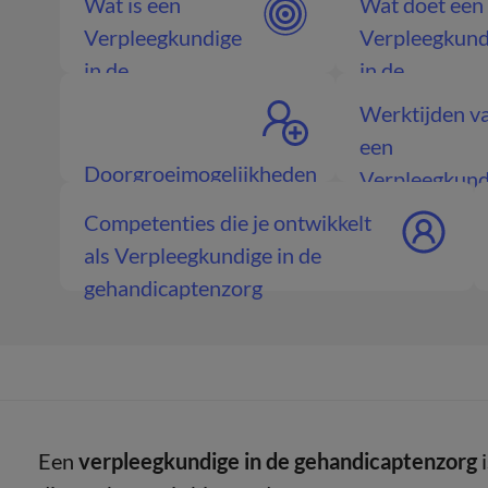
Wat is een
Wat doet een
Verpleegkundige
Verpleegkund
in de
in de
gehandicaptenzorg
gehandicapte
Werktijden v
een
Doorgroeimogelijkheden
Verpleegkundi
Verpleegkundige in de
gehandicapte
Competenties die je ontwikkelt
gehandicaptenzorg
als Verpleegkundige in de
gehandicaptenzorg
Een
verpleegkundige in de gehandicaptenzorg
i