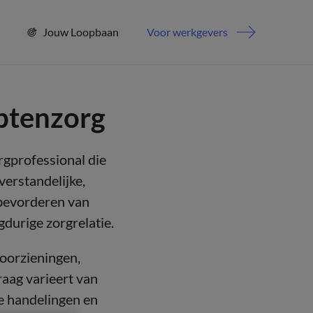
Jouw Loopbaan
Voor werkgevers
ptenzorg
rgprofessional die
erstandelijke,
 bevorderen van
durige zorgrelatie.
oorzieningen,
raag varieert van
he handelingen en