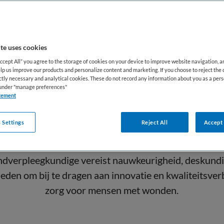
andelend arts, huisarts, paramedici en andere verple
t ingezet om het herstel van de cliënt te bevorderen
voorkomen.
te uses cookies
peelt de wondverpleegkundige een belangrijke rol in 
Accept All” you agree to the storage of cookies on your device to improve website navigation, 
lp us improve our products and personalize content and marketing. If you choose to reject the 
t van leven van patiënten. Door het toepassen van ev
ictly necessary and analytical cookies. These do not record any information about you as a pers
s under "manage preferences"
 het geven van voorlichting en het coördineren van z
tement
 veilige wondzorg. Voor werkzoekenden biedt het ber
aliseerde kennis, klinische vaardigheden en samenwe
 Settings
Reject All
Accept 
iplinaire teams, met directe impact op het welzijn van
ndverpleegkundige vereist nauwkeurigheid, deskundi
heden om bij te dragen aan innovatie en kwaliteitsver
zorg voor mensen met wonden.