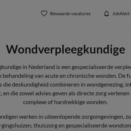
Bewaarde vacatures
JobAlert
Wondverpleegkundige
undige in Nederland is een gespecialiseerde verple
en behandeling van acute en chronische wonden. De fun
s die deskundigheid combineren in wondgenezing, in
en die zowel advies geven als directe zorg verlenen
complexe of hardnekkige wonden.
digen werken in uiteenlopende zorgomgevingen, zoa
rgingshuizen, thuiszorg en gespecialiseerde wondcen