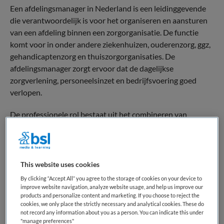
Een afdelingsmanager in Nederland is een leidinggevende
die verantwoordelijk is voor het organiseren en aansturen
van een afdeling binnen een zorgorganisatie. De functie
komt voor in onder andere ziekenhuizen, ouderenzorg, ggz,
gehandicaptenzorg en thuiszorgorganisaties. De
afdelingsmanager zorgt ervoor dat de dagelijkse
zorgverlening, personeelsinzet en bedrijfsvoering goed
verlopen.
De professionele rol bestaat uit het combineren van
operationeel management met zorginhoudelijke
verantwoordelijkheid. Een afdelingsmanager stuurt
medewerkers aan, bewaakt de kwaliteit van zorg, beheert
budgetten en zorgt ervoor dat wordt gewerkt volgens wet-
This website uses cookies
en regelgeving en interne protocollen. Daarnaast
By clicking “Accept All” you agree to the storage of cookies on your device to
ondersteunt de functie veranderprocessen en
improve website navigation, analyze website usage, and help us improve our
products and personalize content and marketing. If you choose to reject the
verbeteringen binnen de afdeling.
cookies, we only place the strictly necessary and analytical cookies. These do
not record any information about you as a person. You can indicate this under
Binnen het zorglandschap vormt de afdelingsmanager een
"manage preferences"