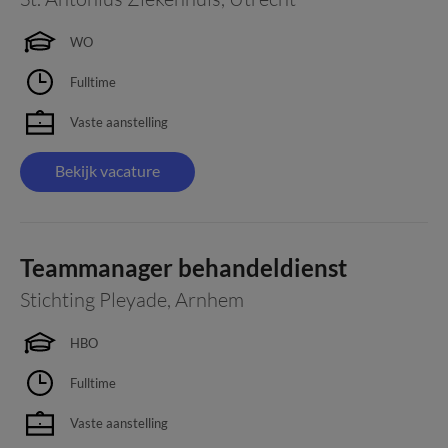
WO
Fulltime
Vaste aanstelling
Bekijk vacature
Teammanager behandeldienst
Stichting Pleyade
,
Arnhem
HBO
Fulltime
Vaste aanstelling