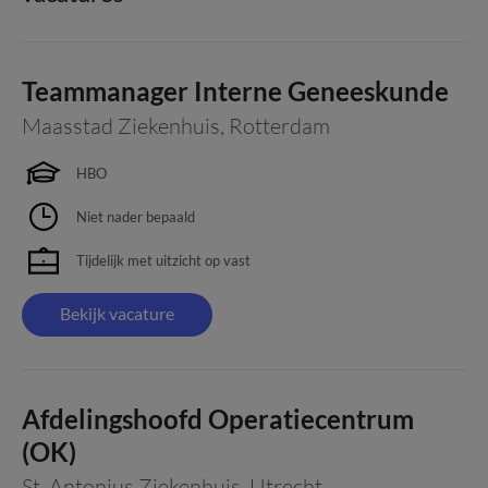
Teammanager Interne Geneeskunde
Maasstad Ziekenhuis
,
Rotterdam
HBO
Niet nader bepaald
Tijdelijk met uitzicht op vast
Bekijk vacature
Afdelingshoofd Operatiecentrum
(OK)
St. Antonius Ziekenhuis
,
Utrecht