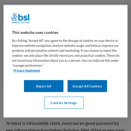
Opleiding tot Communicatie manager
Competenties die je ontwikkelt als Communicatie
This website uses cookies
manager
By clicking “Accept All” you agree to the storage of cookies on your device to
improve website navigation, analyze website usage, and help us improve our
products and personalize content and marketing. If you choose to reject the
Opleidingsniveau
cookies, we only place the strictly necessary and analytical cookies. These do
not record any information about you as a person. You can indicate this under
"manage preferences"
Privacy Statement
Reject All
Accept All Cookies
Cookies Settings
Wat is een Communicatie manager
Je tekst is inhoudelijk sterk, neutraal en goed passend bij
een informatieve functiebeschrijving. Wel zitten er een paar