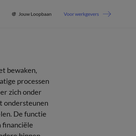
Jouw Loopbaan
Voor werkgevers
het bewaken,
matige processen
ler zich onder
et ondersteunen
len. De functie
 financiële
andere binnen