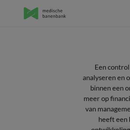
Een control
analyseren en o
binnen een or
meer op financ
van management
heeft een 
ontwikkeling