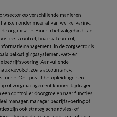
zorgsector op verschillende manieren
 hangen onder meer af van werkervaring,
n de organisatie. Binnen het vakgebied kan
business control, financial control,
 informatiemanagement. In de zorgsector is
oals bekostigingssystemen, wet- en
che bedrijfsvoering. Aanvullende
atig gevolgd, zoals accountancy,
urskunde. Ook post-hbo-opleidingen en
schap of zorgmanagement kunnen bijdragen
 een controller doorgroeien naar functies
ncieel manager, manager bedrijfsvoering of
ties zijn ook strategische advies- of
onals kiezen daarnaast voor consultancy,