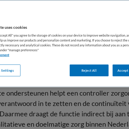
uizen, ouderenzorgorganisaties, GGZ-inste
nzorg, thuiszorgorganisaties en andere zorg
te uses cookies
 van de organisatie kan een controller werk
Accept All” you agree to the storage of cookies on your device to improve website navigation, 
el, tactisch of strategisch niveau. Daarbij
lp us improve our products and personalize content and marketing. If you choose to reject the 
ictly necessary and analytical cookies. These do not record any information about you as a pers
 met management, bestuurders, financiële 
s under "manage preferences"
tement
steunende disciplines. De maatschappelijk
nen de zorg is het bijdragen aan een financ
 Settings
Reject All
Accept 
dige organisatie. Door financiële informati
te ondersteunen helpt een controller zorgo
erantwoord in te zetten en de continuïteit 
aarmee draagt de functie indirect bij aan 
litatieve en doelmatige zorg binnen Nederl