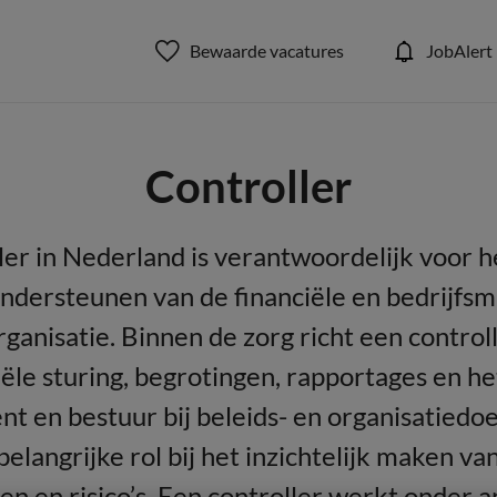
Bewaarde vacatures
JobAlert
Controller
ler in Nederland is verantwoordelijk voor 
ndersteunen van de financiële en bedrijfs
ganisatie. Binnen de zorg richt een control
iële sturing, begrotingen, rapportages en h
 en bestuur bij beleids- en organisatiedoe
belangrijke rol bij het inzichtelijk maken van
en en risico’s. Een controller werkt onder 