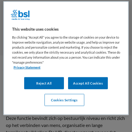
Competenties die je ontwikkelt als HR directeur
Opleidingsniveau
This website uses cookies
By clicking “Accept All” you agree to the storage of cookies on your device to
improve website navigation, analyze website usage, and help us improve our
products and personalize content and marketing. If you choose to reject the
cookies, we only place the strictly necessary and analytical cookies. These do
not record any information about you as a person. You can indicate this under
"manage preferences"
Privacy Statement
Wat is een HR directeur
Reject All
Accept All Cookies
Een
HR-directeur
in Nederland is een senior
Cookies Settings
leidinggevende die verantwoordelijk is voor het strategisch
personeelsbeleid binnen een organisatie in de zorgsector.
Deze functie bevindt zich op bestuurlijk niveau en richt zich
op het verbinden van mens, organisatie en lange