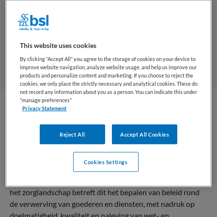
Inkoopdirecteur
Opleidingsniveau
This website uses cookies
By clicking “Accept All” you agree to the storage of cookies on your device to
improve website navigation, analyze website usage, and help us improve our
products and personalize content and marketing. If you choose to reject the
cookies, we only place the strictly necessary and analytical cookies. These do
not record any information about you as a person. You can indicate this under
"manage preferences"
Privacy Statement
Wat is een Inkoopdirecteur
Reject All
Accept All Cookies
Een
inkoopdirecteur
in Nederland is een senior
Cookies Settings
leidinggevende die verantwoordelijk is voor de strategische
aansturing van de inkoopfunctie binnen een organisatie. In
het zorglandschap betreft dit het bepalen van beleid rond
de verwerving van goederen en diensten, met nadruk op
doelmatigheid, kwaliteit en naleving van wet- en