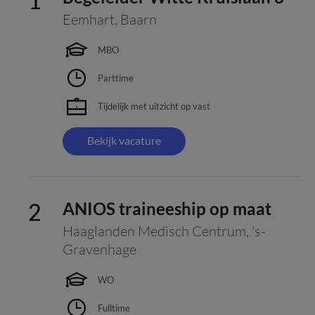
Eemhart
,
Baarn
MBO
Parttime
Tijdelijk met uitzicht op vast
Bekijk vacature
ANIOS traineeship op maat
Haaglanden Medisch Centrum
,
's-
Gravenhage
WO
Fulltime