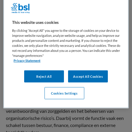
Een
manager audit en control
in Nederland is een
professional die verantwoordelijk is voor het bewaken en
verbeteren van interne beheersing, risicomanagement en
This website uses cookies
financiële controle binnen organisaties. Het beroep richt
By clicking “Accept All” you agree to the storage of cookies on your device to
zich op het beoordelen van processen, het ondersteunen
improve website navigation, analyze website usage, and help us improve our
products and personalize content and marketing. If you choose to reject the
van verantwoord bestuur en het waarborgen van naleving
cookies, we only place the strictly necessary and analytical cookies. These do
van wet- en regelgeving. Binnen de functie staan
not record any information about you as a person. You can indicate this under
transparantie, betrouwbaarheid en kwaliteitsbewaking
"manage preferences"
Privacy Statement
centraal.
Binnen het zorglandschap vervult de manager audit en
Reject All
Accept All Cookies
control een belangrijke rol bij het ondersteunen van
financieel gezonde en goed georganiseerde
Cookies Settings
zorginstellingen. Deze controlmanager of auditprofessional
draagt bij aan toezicht op interne processen,
verantwoording van zorggelden en het beheersen van
organisatorische risico’s. Daarbij vormt de functie vaak een
schakel tussen bestuur, finance, compliance en externe