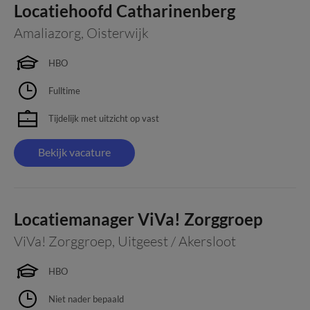
Locatiehoofd Catharinenberg
Amaliazorg
,
Oisterwijk
HBO
Fulltime
Tijdelijk met uitzicht op vast
Bekijk vacature
Locatiemanager ViVa! Zorggroep
ViVa! Zorggroep
,
Uitgeest / Akersloot
HBO
Niet nader bepaald