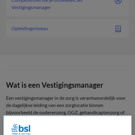
Vestigingsmanager
Opleidingsniveau
Wat is een Vestigingsmanager
Een vestigingsmanager in de zorg is verantwoordelijk voor
de dagelijkse leiding van een zorglocatie binnen
bijvoorbeeld de ouderenzorg, GGZ, gehandicaptenzorg of
thuiszorg. De functie combineert zorginhoudelijke
verantwoordelijkheid met bedrijfsvoering,
personeelsmanagement en kwaliteitsbewaking.