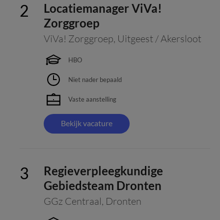
Locatiemanager ViVa!
Zorggroep
ViVa! Zorggroep
,
Uitgeest / Akersloot
HBO
Niet nader bepaald
Vaste aanstelling
Bekijk vacature
Regieverpleegkundige
Gebiedsteam Dronten
GGz Centraal
,
Dronten