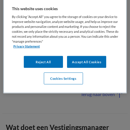
This website uses cookies
De vestigingsmanager stuurt medewerkers en teams aan,
By clicking “Accept All” you agree to the storage of cookies on your device to
bewaakt de kwaliteit van zorg en zorgt dat beleid, financiën
improve website navigation, analyze website usage, and help us improve our
en processen goed worden uitgevoerd. Daarnaast
products and personalize content and marketing. If you choose to reject the
cookies, we only place the strictly necessary and analytical cookies. These do
onderhoudt hij of zij contact met cliënten, gemeenten,
not record any information about you as a person. You can indicate this under
zorginstanties en andere samenwerkingspartners.
"manage preferences"
Privacy Statement
Binnen het Nederlandse zorglandschap vormt de
vestigingsmanager de schakel tussen het management van
Reject All
Accept All Cookies
de organisatie en de zorgpraktijk op de werkvloer. De rol is
belangrijk voor het organiseren van kwalitatieve, veilige en
Cookies Settings
toekomstbestendige zorg.
Terug naar boven
Wat doet een Vestigingsmanager