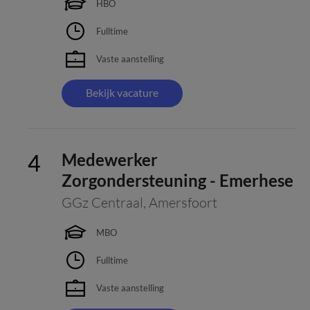
HBO
Fulltime
Vaste aanstelling
Bekijk vacature
Medewerker
Zorgondersteuning - Emerhese
GGz Centraal
,
Amersfoort
MBO
Fulltime
Vaste aanstelling