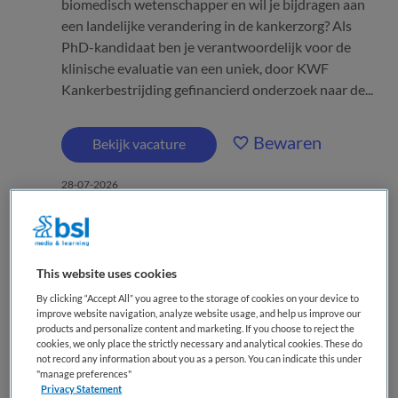
biomedisch wetenschapper en wil je bijdragen aan
een landelijke verandering in de kankerzorg? Als
PhD-kandidaat ben je verantwoordelijk voor de
klinische evaluatie van een uniek, door KWF
Kankerbestrijding gefinancierd onderzoek naar de...
Bewaren
Bekijk vacature
28-07-2026
ANIOS Gynaecologie en
This website uses cookies
Verloskunde
By clicking “Accept All” you agree to the storage of cookies on your device to
improve website navigation, analyze website usage, and help us improve our
Isala
,
Zwolle
products and personalize content and marketing. If you choose to reject the
cookies, we only place the strictly necessary and analytical cookies. These do
not record any information about you as a person. You can indicate this under
WO
"manage preferences"
Privacy Statement