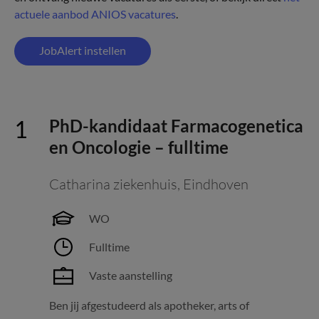
actuele aanbod ANIOS vacatures
.
JobAlert instellen
PhD-kandidaat Farmacogenetica
en Oncologie – fulltime
Catharina ziekenhuis
,
Eindhoven
WO
Fulltime
Vaste aanstelling
Ben jij afgestudeerd als apotheker, arts of