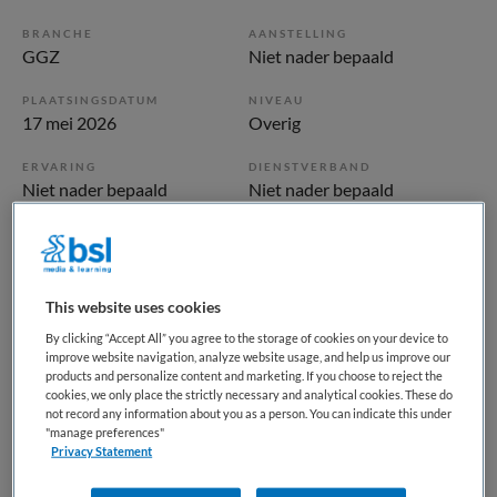
BRANCHE
AANSTELLING
GGZ
Niet nader bepaald
PLAATSINGSDATUM
NIVEAU
17 mei 2026
Overig
ERVARING
DIENSTVERBAND
Niet nader bepaald
Niet nader bepaald
Vacature niet beschikbaar
Deze vacature ANIOS | Forensische Psychiatrische Kliniek
This website uses cookies
bij Inforsa is niet meer actueel. Hieronder staan enkele
By clicking “Accept All” you agree to the storage of cookies on your device to
improve website navigation, analyze website usage, and help us improve our
vergelijkbare vacatures die voor u wellicht interessant zijn.
products and personalize content and marketing. If you choose to reject the
cookies, we only place the strictly necessary and analytical cookies. These do
not record any information about you as a person. You can indicate this under
"manage preferences"
Privacy Statement