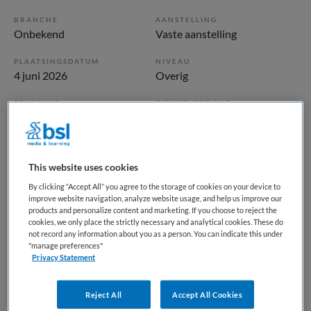
BRANCHE
AANSTELLING
Onbekend
Vaste aanstelling
PLAATSINGSDATUM
NIVEAU
4 juni 2026
Overig
ERVARING
DIENSTVERBAND
Niet nader bepaald
Parttime
Vacature niet beschikbaar
This website uses cookies
By clicking “Accept All” you agree to the storage of cookies on your device to
Deze vacature ANIOS bedrijfsgeneeskunde bij BKV is niet
improve website navigation, analyze website usage, and help us improve our
meer actueel. Hieronder staan enkele vergelijkbare
products and personalize content and marketing. If you choose to reject the
cookies, we only place the strictly necessary and analytical cookies. These do
vacatures die voor u wellicht interessant zijn.
not record any information about you as a person. You can indicate this under
"manage preferences"
Privacy Statement
Reject All
Accept All Cookies