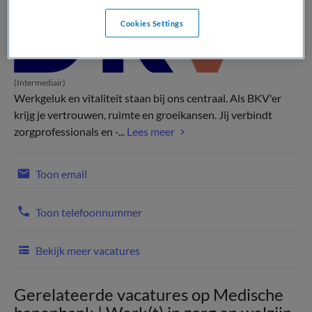
Cookies Settings
(Intermediair)
Werkgeluk en vitaliteit staan bij ons centraal. Als BKV'er
krijg je vertrouwen, ruimte en groeikansen. Jij verbindt
zorgprofessionals en -...
Lees meer
Toon email
Toon telefoonnummer
Bekijk meer vacatures
Gerelateerde vacatures op Medische