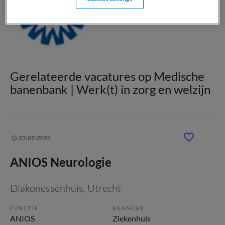
Gerelateerde vacatures op Medische
banenbank | Werk(t) in zorg en welzijn
23-07-2026
ANIOS Neurologie
Diakonessenhuis
, Utrecht
FUNCTIE
BRANCHE
ANIOS
Ziekenhuis