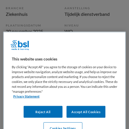
BRANCHE
AANSTELLING
Ziekenhuis
Tijdelijk dienstverband
PLAATSINGSDATUM
NIVEAU
20 november 2025
WO
ERVARING
DIENSTVERBAND
Starter
Fulltime
This website uses cookies
Vacature niet beschikbaar
By clicking “Accept All” you agree to the storage of cookies on your device to
improve website navigation, analyze website usage, and help us improve our
products and personalize content and marketing. If you choose to reject the
Deze vacature ANIOS Cardiologie bij UMC Utrecht is niet
cookies, we only place the strictly necessary and analytical cookies. These do
meer actueel. Hieronder staan enkele vergelijkbare
not record any information about you as a person. You can indicate this under
"manage preferences"
vacatures die voor u wellicht interessant zijn.
Privacy Statement
Reject All
Accept All Cookies
Cookies Settings