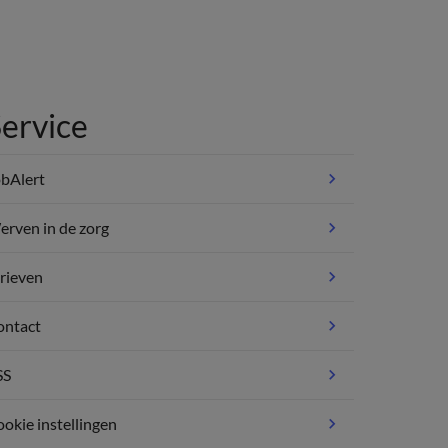
ervice
bAlert
rven in de zorg
rieven
ontact
SS
okie instellingen