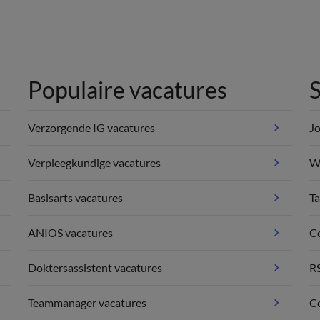
Populaire vacatures
S
Verzorgende IG vacatures
Jo
Verpleegkundige vacatures
We
Basisarts vacatures
Ta
ANIOS vacatures
C
Doktersassistent vacatures
R
Teammanager vacatures
Co