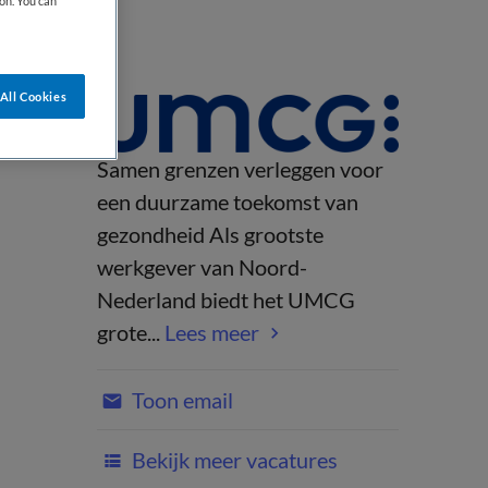
on. You can
All Cookies
Samen grenzen verleggen voor
een duurzame toekomst van
gezondheid Als grootste
werkgever van Noord-
Nederland biedt het UMCG
grote...
Lees meer
Toon email
Bekijk meer vacatures