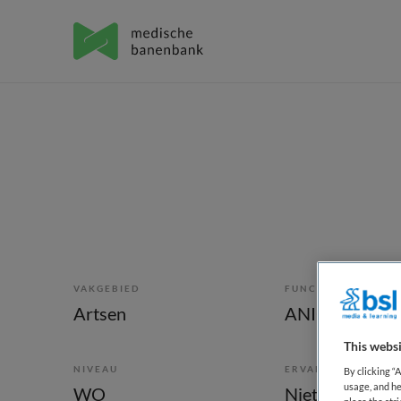
VAKGEBIED
FUNCTIE
Artsen
ANIOS
This websi
NIVEAU
ERVARING
By clicking “
usage, and he
WO
Niet nader bep