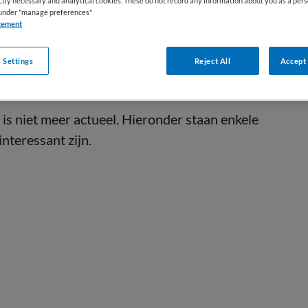
ictly necessary and analytical cookies. These do not record any information about you as a pers
s under "manage preferences"
tement
 Settings
Reject All
Accept 
s niet meer actueel. Hieronder staan enkele
interessant zijn.