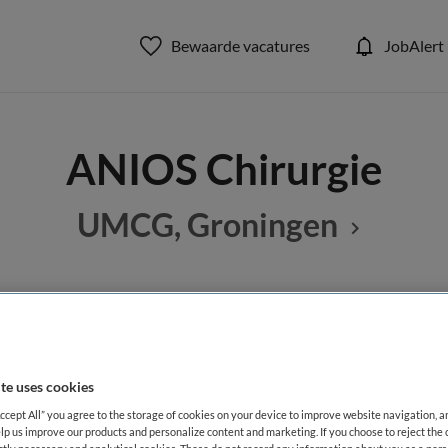
Bewaarde vacatures
JobAlert
ANIOS Chirurgie
UMCG, Groningen
BRANCHE
AANSTELLING
Ziekenhuis
Tijdelijk di
te uses cookies
DIENSTVERBAND
Accept All” you agree to the storage of cookies on your device to improve website navigation, 
lp us improve our products and personalize content and marketing. If you choose to reject the 
aald
Fulltime