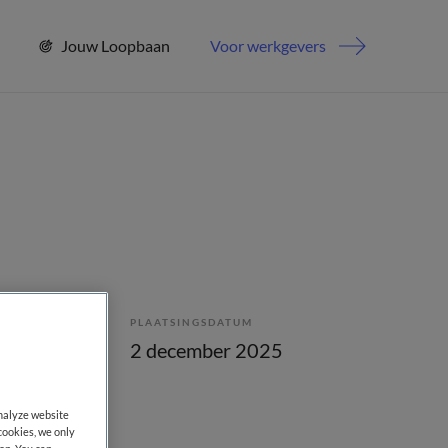
Jouw Loopbaan
Voor werkgevers
PLAATSINGSDATUM
enstverband
2 december 2025
analyze website
cookies, we only