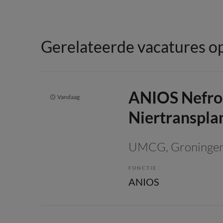
Gerelateerde vacatures op
ANIOS Nefrol
Vandaag
Niertranspla
UMCG
, Groninge
FUNCTIE
ANIOS