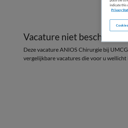
place the str
indicate thi
Privacy Sta
Cookies
Vacature niet beschikbaar
Deze vacature ANIOS Chirurgie bij UMCG i
vergelijkbare vacatures die voor u wellicht 