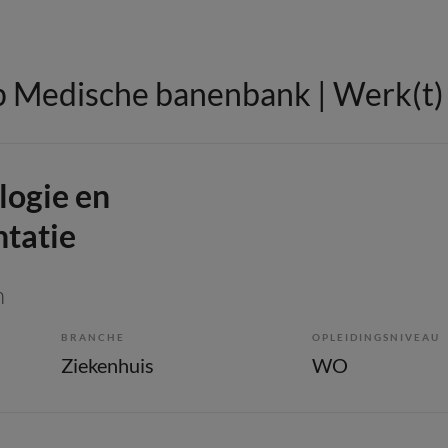
 Medische banenbank | Werk(t) i
ogie en
ntatie
n
BRANCHE
OPLEIDINGSNIVEAU
Ziekenhuis
WO