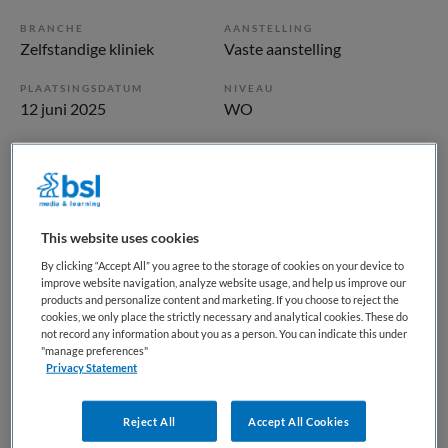
BRANCHE
AANSTELLING
Zelfstandige kliniek
Vaste aanstelling
PLAATSINGSDATUM
NIVEAU
12 juni 2025
WO
ERVARING
DIENSTVERBAND
Starter
Fulltime
Vacature niet beschikbaar
This website uses cookies
By clicking “Accept All” you agree to the storage of cookies on your device to
Deze vacature ANIOS Cluster Acuut HC/HIC bij GGz
improve website navigation, analyze website usage, and help us improve our
Centraal is niet meer actueel. Hieronder staan enkele
products and personalize content and marketing. If you choose to reject the
cookies, we only place the strictly necessary and analytical cookies. These do
vergelijkbare vacatures die voor u wellicht interessant zijn.
not record any information about you as a person. You can indicate this under
"manage preferences"
Privacy Statement
Reject All
Accept All Cookies