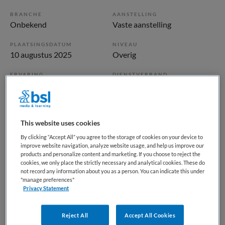
BRANCHE
AANSTELLING
Onbekend
Vaste aanstelling
PLAATSINGSDATUM
NIVEAU
10 augustus 2025
Overig
ERVARING
DIENSTVERBAND
Niet nader bepaald
Fulltime
Vacature niet beschikbaar
This website uses cookies
Deze vacature ANIOS jeugdgezondheidszorg bij BKV is niet
By clicking “Accept All” you agree to the storage of cookies on your device to
improve website navigation, analyze website usage, and help us improve our
meer actueel. Hieronder staan enkele vergelijkbare
products and personalize content and marketing. If you choose to reject the
vacatures die voor u wellicht interessant zijn.
cookies, we only place the strictly necessary and analytical cookies. These do
not record any information about you as a person. You can indicate this under
"manage preferences"
Privacy Statement
Reject All
Accept All Cookies