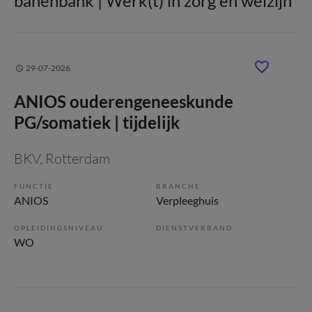
banenbank | Werk(t) in zorg en welzijn
29-07-2026
ANIOS ouderengeneeskunde
PG/somatiek | tijdelijk
BKV
, Rotterdam
FUNCTIE
BRANCHE
ANIOS
Verpleeghuis
OPLEIDINGSNIVEAU
DIENSTVERBAND
WO