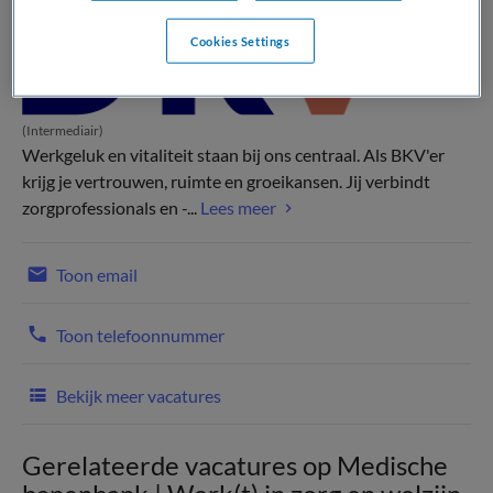
Cookies Settings
(Intermediair)
Werkgeluk en vitaliteit staan bij ons centraal. Als BKV'er
krijg je vertrouwen, ruimte en groeikansen. Jij verbindt
zorgprofessionals en -...
Lees meer
Toon email
Toon telefoonnummer
Bekijk meer vacatures
Gerelateerde vacatures op Medische