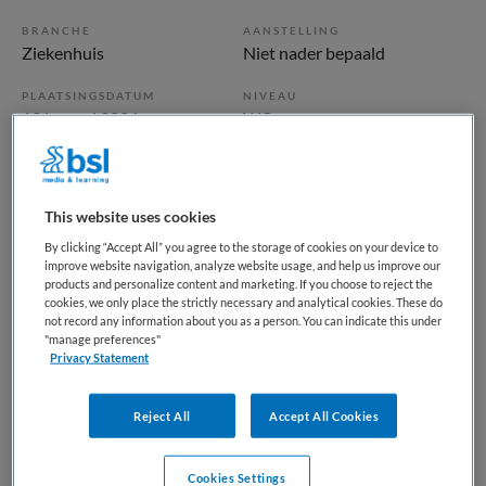
BRANCHE
AANSTELLING
Ziekenhuis
Niet nader bepaald
PLAATSINGSDATUM
NIVEAU
13 januari 2026
WO
ERVARING
DIENSTVERBAND
Ervaren
Fulltime
This website uses cookies
By clicking “Accept All” you agree to the storage of cookies on your device to
Vacature niet beschikbaar
improve website navigation, analyze website usage, and help us improve our
products and personalize content and marketing. If you choose to reject the
Deze vacature ANIOS Klinische Genetica bij UMC Utrecht
cookies, we only place the strictly necessary and analytical cookies. These do
not record any information about you as a person. You can indicate this under
is niet meer actueel. Hieronder staan enkele vergelijkbare
"manage preferences"
vacatures die voor u wellicht interessant zijn.
Privacy Statement
Reject All
Accept All Cookies
Cookies Settings