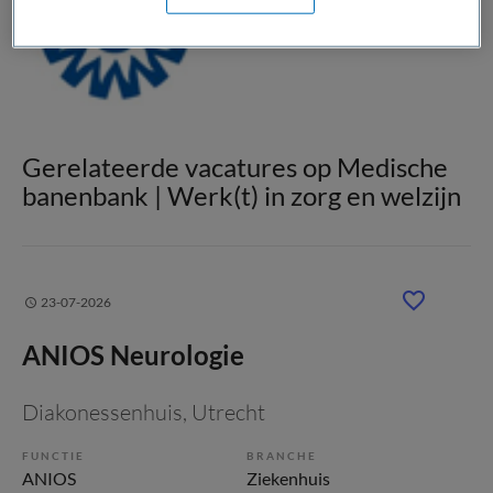
Gerelateerde vacatures op Medische
banenbank | Werk(t) in zorg en welzijn
23-07-2026
ANIOS Neurologie
Diakonessenhuis
, Utrecht
FUNCTIE
BRANCHE
ANIOS
Ziekenhuis