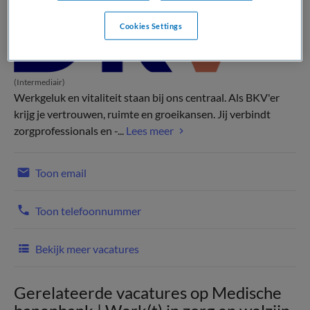
Cookies Settings
(Intermediair)
Werkgeluk en vitaliteit staan bij ons centraal. Als BKV'er
krijg je vertrouwen, ruimte en groeikansen. Jij verbindt
zorgprofessionals en -...
Lees meer
Toon email
Toon telefoonnummer
Bekijk meer vacatures
Gerelateerde vacatures op Medische