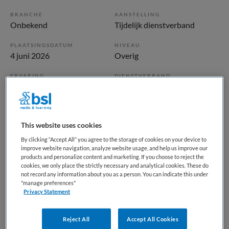
BRANCHE
AANSTELLING
Onbekend
Tijdelijk dienstverband
PLAATSINGSDATUM
NIVEAU
4 juni 2026
Overig
ERVARING
DIENSTVERBAND
Niet nader bepaald
Fulltime
Vacature niet beschikbaar
This website uses cookies
Deze vacature ANIOS psychiatrie - Aruba bij BKV is niet
By clicking “Accept All” you agree to the storage of cookies on your device to
improve website navigation, analyze website usage, and help us improve our
meer actueel. Hieronder staan enkele vergelijkbare
products and personalize content and marketing. If you choose to reject the
vacatures die voor u wellicht interessant zijn.
cookies, we only place the strictly necessary and analytical cookies. These do
not record any information about you as a person. You can indicate this under
"manage preferences"
Privacy Statement
Reject All
Accept All Cookies