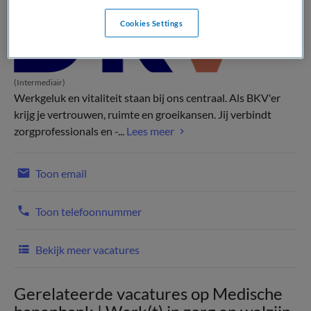
Cookies Settings
(Intermediair)
Werkgeluk en vitaliteit staan bij ons centraal. Als BKV'er
krijg je vertrouwen, ruimte en groeikansen. Jij verbindt
zorgprofessionals en -...
Lees meer
Toon email
Toon telefoonnummer
Bekijk meer vacatures
Gerelateerde vacatures op Medische