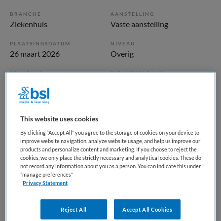
BRANCHE
AANSTELLING
Ziekenhuis
Vaste aanstelling
PLAATSINGSDATUM
NIVEAU
26 maart 2026
Overig
ERVARING
DIENSTVERBAND
Niet nader bepaald
Fulltime
Vacature niet beschikbaar
This website uses cookies
By clicking “Accept All” you agree to the storage of cookies on your device to
Deze vacature ANIOS SEH bij BKV is niet meer actueel.
improve website navigation, analyze website usage, and help us improve our
Hieronder staan enkele vergelijkbare vacatures die voor u
products and personalize content and marketing. If you choose to reject the
cookies, we only place the strictly necessary and analytical cookies. These do
wellicht interessant zijn.
not record any information about you as a person. You can indicate this under
"manage preferences"
Privacy Statement
Reject All
Accept All Cookies