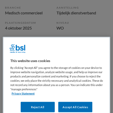
BRANCHE
AANSTELLING
Medisch commercieel
Tijdelijk dienstverband
PLAATSINGSDATUM
NIVEAU
4 oktober 2025
WO
ERVARING
DIENSTVERBAND
Niet nader bepaald
Fulltime
Vacature niet beschikbaar
This website uses cookies
By clicking “Accept All” you agree to the storage of cookies on your device to
Deze vacature ANIOS verzekeringsgeneeskunde bij BKV is
improve website navigation, analyze website usage, and help us improve our
niet meer actueel. Hieronder staan enkele vergelijkbare
products and personalize content and marketing. If you choose to reject the
cookies, we only place the strictly necessary and analytical cookies. These do
vacatures die voor u wellicht interessant zijn.
not record any information about you as a person. You can indicate this under
"manage preferences"
Privacy Statement
Reject All
Accept All Cookies