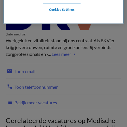
Cookies Settings
(Intermediair)
Werkgeluk en vitaliteit staan bij ons centraal. Als BKV'er
krijg je vertrouwen, ruimte en groeikansen. Jij verbindt
zorgprofessionals en -...
Lees meer
Toon email
Toon telefoonnummer
Bekijk meer vacatures
Gerelateerde vacatures op Medische