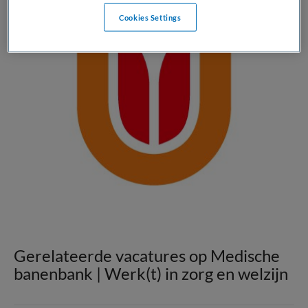
Cookies Settings
Gerelateerde vacatures op Medische
banenbank | Werk(t) in zorg en welzijn