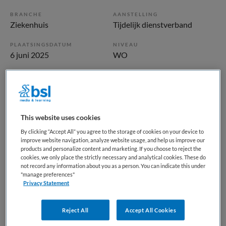
BRANCHE
AANSTELLING
Ziekenhuis
Tijdelijk dienstverband
PLAATSINGSDATUM
NIVEAU
6 juni 2025
WO
ERVARING
DIENSTVERBAND
Niet nader bepaald
Niet nader bepaald
Vacature niet beschikbaar
This website uses cookies
By clicking “Accept All” you agree to the storage of cookies on your device to
Deze vacature Aios Radiotherapie bij Amsterdam UMC is
improve website navigation, analyze website usage, and help us improve our
products and personalize content and marketing. If you choose to reject the
niet meer actueel. Hieronder staan enkele vergelijkbare
cookies, we only place the strictly necessary and analytical cookies. These do
vacatures die voor u wellicht interessant zijn.
not record any information about you as a person. You can indicate this under
"manage preferences"
Privacy Statement
Reject All
Accept All Cookies