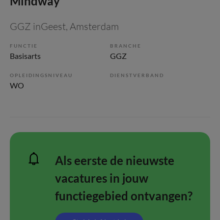
Mindway
GGZ inGeest
, Amsterdam
FUNCTIE
BRANCHE
Basisarts
GGZ
OPLEIDINGSNIVEAU
DIENSTVERBAND
WO
Als eerste de nieuwste
vacatures in jouw
functiegebied ontvangen?