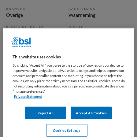
BRANCHE
AANSTELLING
Overige
Waarneming
PLAATSINGSDATUM
NIVEAU
3 juni 2026
WO
ERVARING
DIENSTVERBAND
Niet nader bepaald
Parttime
This website uses cookies
By clicking “Accept All” you agree to the storage of cookies on your device to
Vacature niet beschikbaar
improve website navigation, analyze website usage, and help us improve our
products and personalize content and marketing. If you choose to reject the
cookies, we only place the strictly necessary and analytical cookies. These do
Deze vacature Arts medische arrestantenzorg bij Arts en
not record any information about you as a person. You can indicate this under
Zorg Groep is niet meer actueel. Hieronder staan enkele
"manage preferences"
Privacy Statement
vergelijkbare vacatures die voor u wellicht interessant zijn.
Reject All
Accept All Cookies
Gerelateerde vacatures op Medische
Cookies Settings
banenbank | Werk(t) in zorg en welzijn