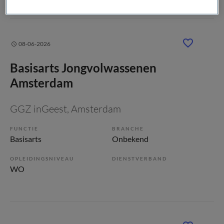
08-06-2026
Basisarts Jongvolwassenen
Amsterdam
GGZ inGeest
, Amsterdam
FUNCTIE
BRANCHE
Basisarts
Onbekend
OPLEIDINGSNIVEAU
DIENSTVERBAND
WO