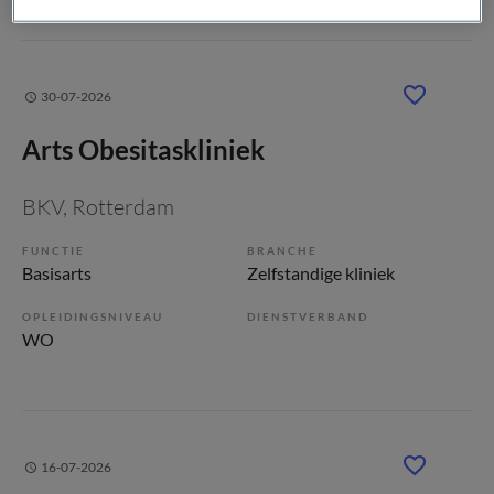
30-07-2026
Arts Obesitaskliniek
BKV
, Rotterdam
FUNCTIE
BRANCHE
Basisarts
Zelfstandige kliniek
OPLEIDINGSNIVEAU
DIENSTVERBAND
WO
16-07-2026