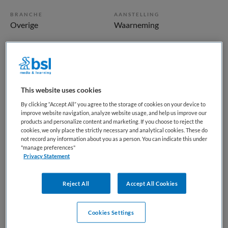
BRANCHE
AANSTELLING
Overige
Waarneming
PLAATSINGSDATUM
NIVEAU
3 juni 2026
WO
ERVARING
DIENSTVERBAND
Niet nader bepaald
Parttime
This website uses cookies
By clicking “Accept All” you agree to the storage of cookies on your device to
improve website navigation, analyze website usage, and help us improve our
Vacature niet beschikbaar
products and personalize content and marketing. If you choose to reject the
cookies, we only place the strictly necessary and analytical cookies. These do
Deze vacature Arts medische arrestantenzorg bij Arts en
not record any information about you as a person. You can indicate this under
"manage preferences"
Zorg Groep is niet meer actueel. Hieronder staan enkele
Privacy Statement
vergelijkbare vacatures die voor u wellicht interessant zijn.
Reject All
Accept All Cookies
Gerelateerde vacatures op Medische
Cookies Settings
banenbank | Werk(t) in zorg en welzijn