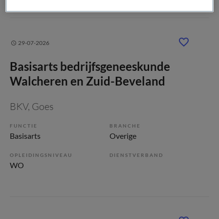
29-07-2026
Basisarts bedrijfsgeneeskunde
Walcheren en Zuid-Beveland
BKV
, Goes
FUNCTIE
BRANCHE
Basisarts
Overige
OPLEIDINGSNIVEAU
DIENSTVERBAND
WO