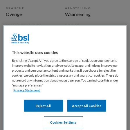
BRANCHE
AANSTELLING
Overige
Waarneming
PLAATSINGSDATUM
NIVEAU
3 juni 2026
WO
ERVARING
DIENSTVERBAND
Niet nader bepaald
Parttime
This website uses cookies
By clicking “Accept All” you agree to the storage of cookies on your device to
improve website navigation, analyze website usage, and help us improve our
Vacature niet beschikbaar
products and personalize content and marketing. If you choose to reject the
cookies, we only place the strictly necessary and analytical cookies. These do
Deze vacature Arts medische arrestantenzorg bij Arts en
not record any information about you as a person. You can indicate this under
"manage preferences"
Zorg Groep is niet meer actueel. Hieronder staan enkele
Privacy Statement
vergelijkbare vacatures die voor u wellicht interessant zijn.
Reject All
Accept All Cookies
Gerelateerde vacatures op Medische
Cookies Settings
banenbank | Werk(t) in zorg en welzijn