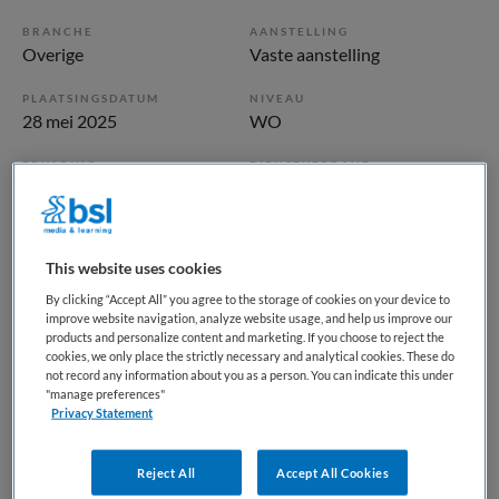
BRANCHE
AANSTELLING
Overige
Vaste aanstelling
PLAATSINGSDATUM
NIVEAU
28 mei 2025
WO
ERVARING
DIENSTVERBAND
Niet nader bepaald
Fulltime
Vacature niet beschikbaar
This website uses cookies
By clicking “Accept All” you agree to the storage of cookies on your device to
Deze vacature Basisarts bedrijfsgeneeskunde bij BKV is
improve website navigation, analyze website usage, and help us improve our
niet meer actueel. Hieronder staan enkele vergelijkbare
products and personalize content and marketing. If you choose to reject the
cookies, we only place the strictly necessary and analytical cookies. These do
vacatures die voor u wellicht interessant zijn.
not record any information about you as a person. You can indicate this under
"manage preferences"
Privacy Statement
Reject All
Accept All Cookies