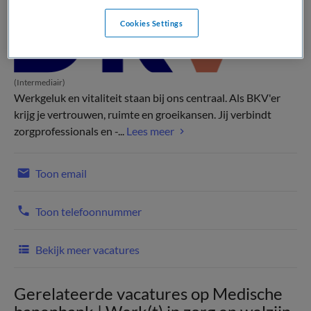
Cookies Settings
(Intermediair)
Werkgeluk en vitaliteit staan bij ons centraal. Als BKV'er
krijg je vertrouwen, ruimte en groeikansen. Jij verbindt
zorgprofessionals en -...
Lees meer
Toon email
Toon telefoonnummer
Bekijk meer vacatures
Gerelateerde vacatures op Medische