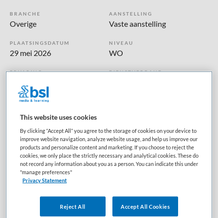
BRANCHE
AANSTELLING
Overige
Vaste aanstelling
PLAATSINGSDATUM
NIVEAU
29 mei 2026
WO
ERVARING
DIENSTVERBAND
Niet nader bepaald
Fulltime
Vacature niet beschikbaar
This website uses cookies
By clicking “Accept All” you agree to the storage of cookies on your device to
Deze vacature Basisarts bedrijfsgeneeskunde bij BKV is
improve website navigation, analyze website usage, and help us improve our
niet meer actueel. Hieronder staan enkele vergelijkbare
products and personalize content and marketing. If you choose to reject the
cookies, we only place the strictly necessary and analytical cookies. These do
vacatures die voor u wellicht interessant zijn.
not record any information about you as a person. You can indicate this under
"manage preferences"
Privacy Statement
Reject All
Accept All Cookies