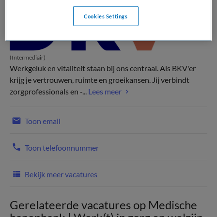
Cookies Settings
(Intermediair)
Werkgeluk en vitaliteit staan bij ons centraal. Als BKV'er
krijg je vertrouwen, ruimte en groeikansen. Jij verbindt
zorgprofessionals en -...
Lees meer
Toon email
Toon telefoonnummer
Bekijk meer vacatures
Gerelateerde vacatures op Medische