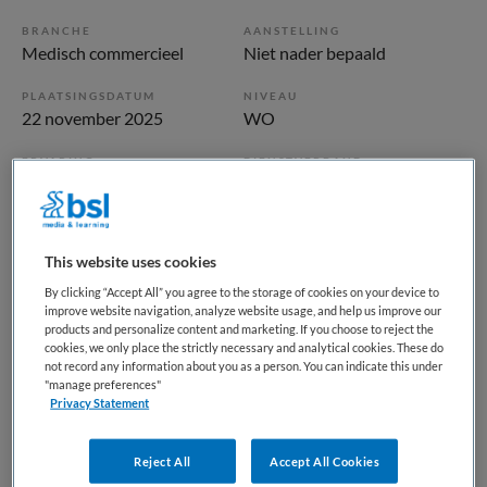
BRANCHE
AANSTELLING
Medisch commercieel
Niet nader bepaald
PLAATSINGSDATUM
NIVEAU
22 november 2025
WO
ERVARING
DIENSTVERBAND
Niet nader bepaald
Parttime
Vacature niet beschikbaar
This website uses cookies
By clicking “Accept All” you agree to the storage of cookies on your device to
Deze vacature Zzp arts rijbewijskeuringen bij BKV is niet
improve website navigation, analyze website usage, and help us improve our
meer actueel. Hieronder staan enkele vergelijkbare
products and personalize content and marketing. If you choose to reject the
cookies, we only place the strictly necessary and analytical cookies. These do
vacatures die voor u wellicht interessant zijn.
not record any information about you as a person. You can indicate this under
"manage preferences"
Privacy Statement
Reject All
Accept All Cookies