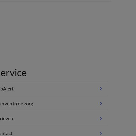
ervice
bAlert
rven in de zorg
rieven
ontact