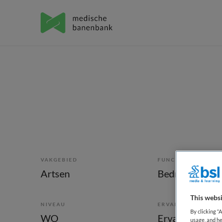
VAKGEBIED
FUNCTIE
Artsen
Bedrijfsarts
This websi
NIVEAU
ERVARING
By clicking “
WO
Ervaren
usage, and he