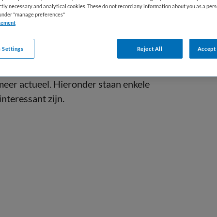
ictly necessary and analytical cookies. These do not record any information about you as a pers
s under "manage preferences"
tement
 Settings
Reject All
Accept 
 meer actueel. Hieronder staan enkele
interessant zijn.