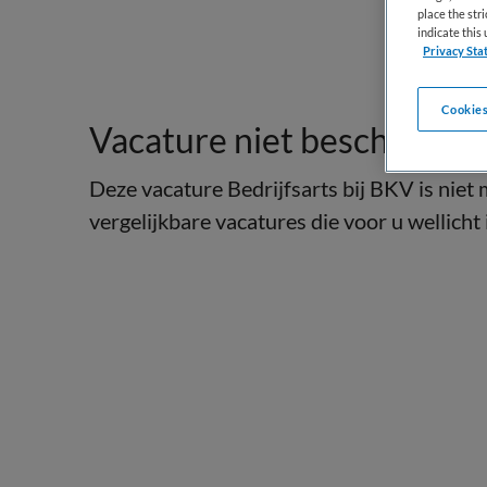
place the str
indicate thi
Privacy Sta
Cookies
Vacature niet beschikbaar
Deze vacature Bedrijfsarts bij BKV is niet
vergelijkbare vacatures die voor u wellicht 