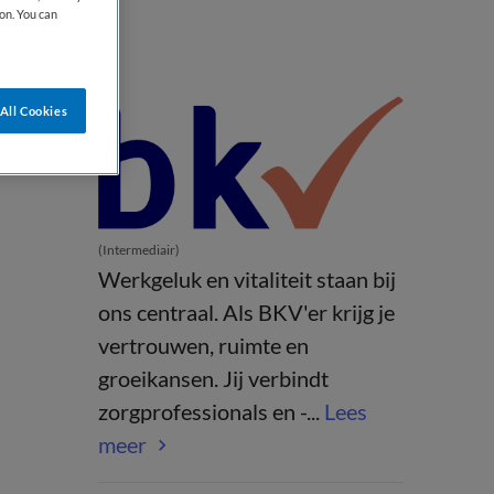
on. You can
All Cookies
(Intermediair)
Werkgeluk en vitaliteit staan bij
ons centraal. Als BKV'er krijg je
vertrouwen, ruimte en
groeikansen. Jij verbindt
zorgprofessionals en -...
Lees
meer