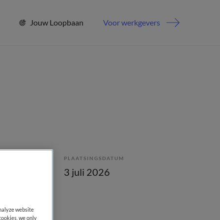
Jouw Loopbaan
Voor werkgevers
PLAATSINGSDATUM
lling
3 juli 2026
analyze website
cookies, we only