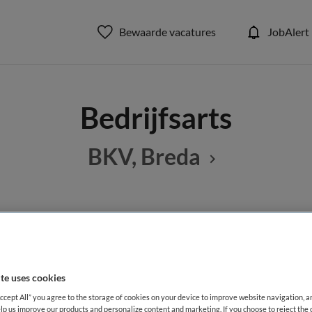
Bewaarde vacatures
JobAlert
Bedrijfsarts
BKV, Breda
BRANCHE
AANSTELLING
Overige
Vaste aanste
te uses cookies
DIENSTVERBAND
Accept All” you agree to the storage of cookies on your device to improve website navigation, 
Fulltime
lp us improve our products and personalize content and marketing. If you choose to reject the 