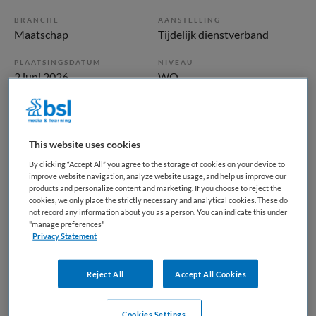
BRANCHE
AANSTELLING
Maatschap
Tijdelijk dienstverband
PLAATSINGSDATUM
NIVEAU
2 juni 2026
WO
ERVARING
DIENSTVERBAND
Ervaren
Parttime
This website uses cookies
Vacature niet beschikbaar
By clicking “Accept All” you agree to the storage of cookies on your device to
improve website navigation, analyze website usage, and help us improve our
products and personalize content and marketing. If you choose to reject the
Deze vacature Senior Bedrijfsarts bij Ministerie van
cookies, we only place the strictly necessary and analytical cookies. These do
Defensie is niet meer actueel. Hieronder staan enkele
not record any information about you as a person. You can indicate this under
"manage preferences"
vergelijkbare vacatures die voor u wellicht interessant zijn.
Privacy Statement
Reject All
Accept All Cookies
Cookies Settings