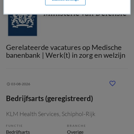
Gerelateerde vacatures op Medische
banenbank | Werk(t) in zorg en welzijn
03-08-2026
Bedrijfsarts (geregistreerd)
KLM Health Services
, Schiphol-Rijk
FUNCTIE
BRANCHE
Bedrijfsarts
Overige