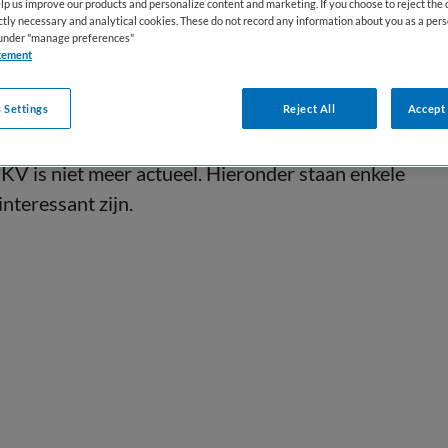
lp us improve our products and personalize content and marketing. If you choose to reject the 
ictly necessary and analytical cookies. These do not record any information about you as a pers
s under "manage preferences"
tement
 Settings
Reject All
Accept 
KV is niet meer actueel. Hieronder staan enkele
interessant zijn.