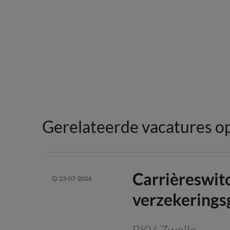
Gerelateerde vacatures op
Carrièreswit
23-07-2026
verzekering
BKV
, Zwolle