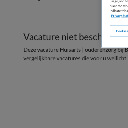
usage, and he
place the str
indicate thi
Privacy Sta
Cookies
Vacature niet beschikbaar
Deze vacature Huisarts | ouderenzorg bij B
vergelijkbare vacatures die voor u wellicht 