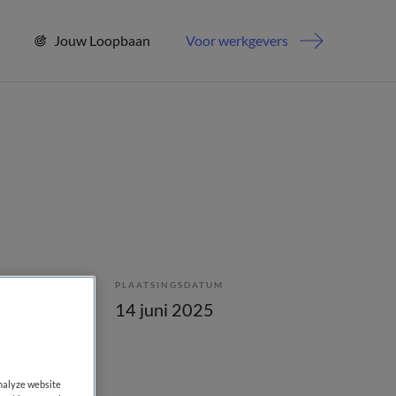
Jouw Loopbaan
Voor werkgevers
PLAATSINGSDATUM
lling
14 juni 2025
analyze website