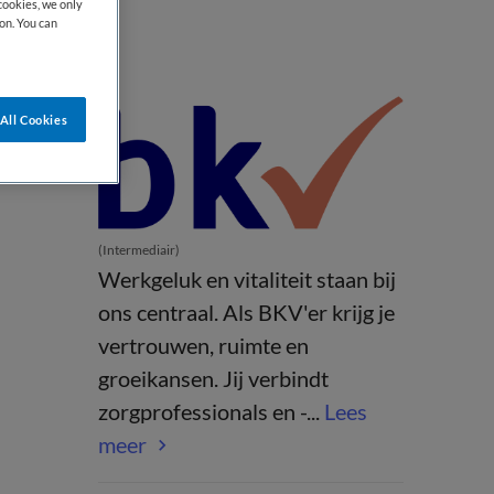
cookies, we only
on. You can
All Cookies
(Intermediair)
Werkgeluk en vitaliteit staan bij
ons centraal. Als BKV'er krijg je
vertrouwen, ruimte en
groeikansen. Jij verbindt
zorgprofessionals en -...
Lees
meer