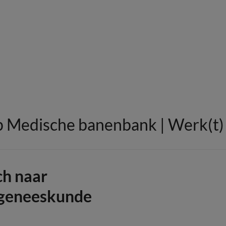
 Medische banenbank | Werk(t) i
ch naar
sgeneeskunde