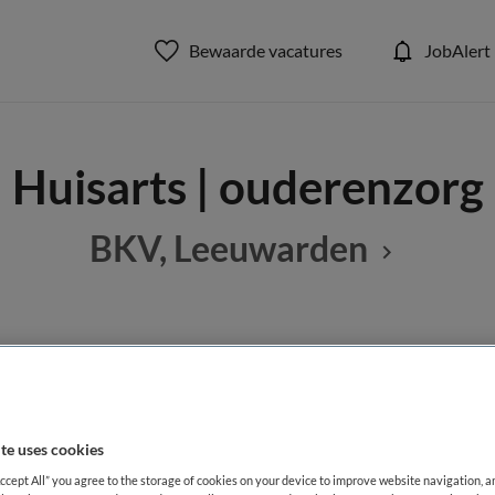
Bewaarde vacatures
JobAlert
Huisarts | ouderenzorg
BKV, Leeuwarden
BRANCHE
AANSTELLING
Verpleeghuis
Vaste aanste
te uses cookies
DIENSTVERBAND
Accept All” you agree to the storage of cookies on your device to improve website navigation, 
aald
Fulltime