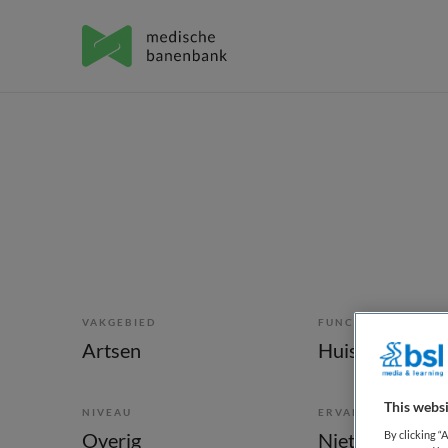
VAKGEBIED
FUNCTIE
Artsen
Huisarts
This websi
NIVEAU
ERVARING
By clicking “
Overig
Niet nader bep