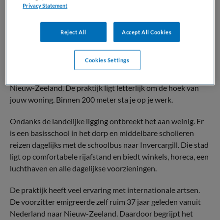
Privacy Statement
Langere inzet heeft de voorkeur, zodat patiënten profiteren
van continuïteit.
Reject All
Accept All Cookies
Jouw nieuwe werkplek
Cookies Settings
Je werkt in Otautau, een vriendelijk dorp met ongeveer 800
inwoners in de regio Southland op het Zuidereiland van
Nieuw-Zeeland. De praktijk ligt letterlijk om de hoek van
jouw woning. Binnen 200 meter sta je op je werk.
Ondanks de landelijke ligging ontbreekt het aan weinig. Er
is een basisschool in het dorp en middelbare scholieren
reizen dagelijks met de schoolbus naar Invercargill. Die stad
ligt op comfortabele rijafstand en biedt winkels, horeca, een
luchthaven en alle dagelijkse voorzieningen.
De praktijk heeft veel ervaring met internationale artsen.
De voorzitter emigreerde zelf ruim 37 jaar geleden vanuit
Nederland naar Nieuw-Zeeland. Daardoor begrijpt het