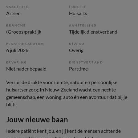
VAKGEBIED
FUNCTIE
Artsen
Huisarts
BRANCHE
AANSTELLING
(Groeps)praktijk
Tijdelijk dienstverband
PLAATSINGSDATUM
NIVEAU
6 juli 2026
Overig
ERVARING
DIENSTVERBAND
Niet nader bepaald
Parttime
Verruil de drukte voor ruimte, natuur en persoonlijke
huisartsenzorg. In Nieuw-Zeeland wacht een hechte
gemeenschap, een woning, auto én een avontuur dat bij je
blijft.
Jouw nieuwe baan
Iedere patiënt kent jou, en jij kent de mensen achter de