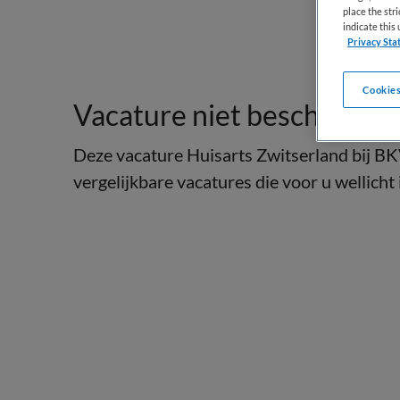
place the str
indicate thi
Privacy Sta
Cookies
Vacature niet beschikbaar
Deze vacature Huisarts Zwitserland bij BKV
vergelijkbare vacatures die voor u wellicht 