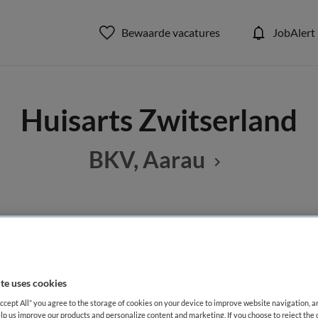
Bewaarde vacatures
JobAlert
Huisarts Zwitserland
BKV, Aarau
BRANCHE
AANSTELLING
(Groeps)praktijk
Vaste aanste
te uses cookies
DIENSTVERBAND
Accept All” you agree to the storage of cookies on your device to improve website navigation, 
Fulltime
lp us improve our products and personalize content and marketing. If you choose to reject the 