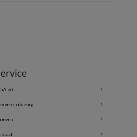
ervice
bAlert
rven in de zorg
rieven
ontact