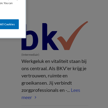
on. You can
All Cookies
(Intermediair)
Werkgeluk en vitaliteit staan bij
ons centraal. Als BKV'er krijg je
vertrouwen, ruimte en
groeikansen. Jij verbindt
zorgprofessionals en -...
Lees
meer