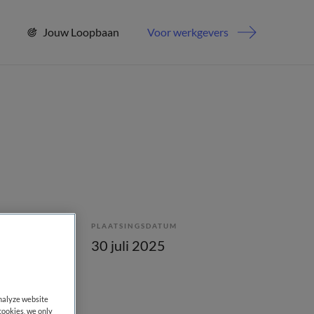
Jouw Loopbaan
Voor werkgevers
PLAATSINGSDATUM
lling
30 juli 2025
analyze website
cookies, we only