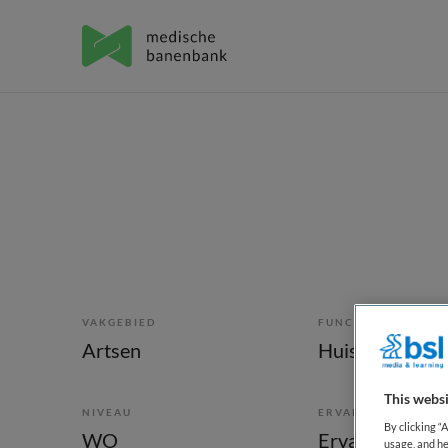
VAKGEBIED
FUNCTIE
Artsen
Huisarts
This websi
NIVEAU
ERVARING
By clicking “
WO
Ervaren
usage, and he