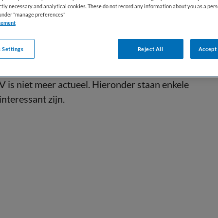
ictly necessary and analytical cookies. These do not record any information about you as a pers
s under "manage preferences"
tement
 Settings
Reject All
Accept 
 is niet meer actueel. Hieronder staan enkele
interessant zijn.