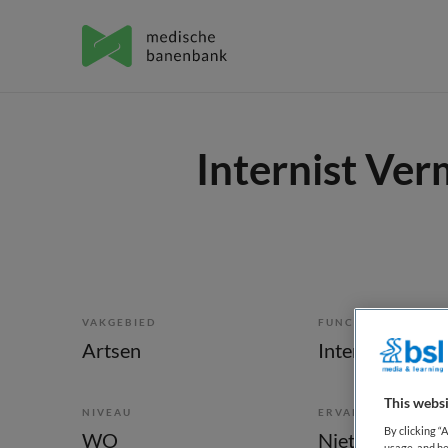
Internist Ve
VAKGEBIED
FUNCTIE
Artsen
Internist
This websi
NIVEAU
ERVARING
By clicking “
WO
Niet nader bep
usage, and he