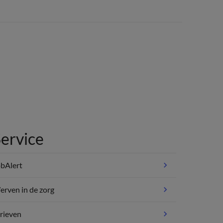
ervice
bAlert
rven in de zorg
rieven