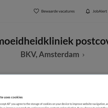
Bewaarde vacatures
JobAlert
rmoeidheidkliniek postc
BKV, Amsterdam
BRANCHE
AANSTELLING
Zelfstandige kliniek
Vaste aanste
te uses cookies
DIENSTVERBAND
Accept All” you agree to the storage of cookies on your device to improve website navigation, 
aald
Fulltime
lp us improve our products and personalize content and marketing. If you choose to reject the 