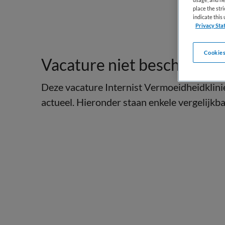
place the str
indicate thi
Privacy Sta
Cookies
Vacature niet beschikbaar
Deze vacature Internist Vermoeidheidklini
actueel. Hieronder staan enkele vergelijkbar