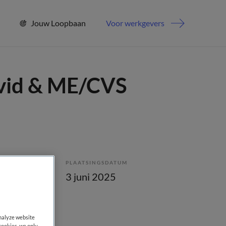
Jouw Loopbaan
Voor werkgevers
ovid & ME/CVS
PLAATSINGSDATUM
lling
3 juni 2025
analyze website
cookies, we only