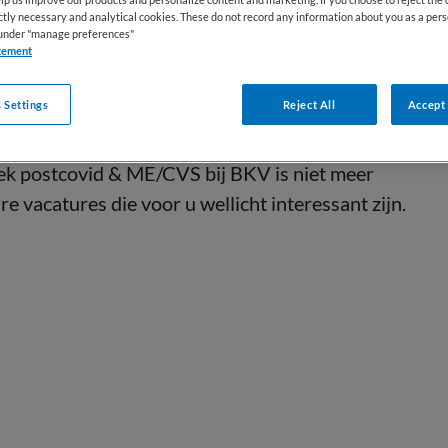
ictly necessary and analytical cookies. These do not record any information about you as a pers
s under "manage preferences"
tement
 Settings
Reject All
Accept 
ek postcovid & ME/CVS bij BKV is niet meer
e vacatures die voor u wellicht interessant zijn.