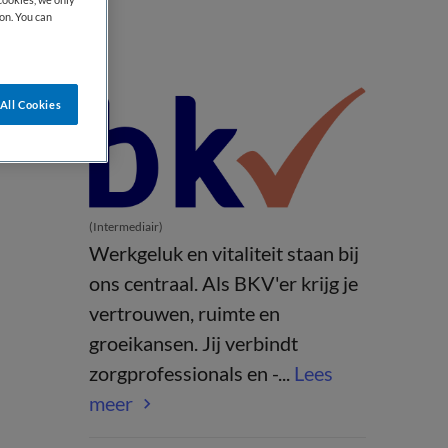
on. You can
All Cookies
(Intermediair)
Werkgeluk en vitaliteit staan bij
ons centraal. Als BKV'er krijg je
vertrouwen, ruimte en
groeikansen. Jij verbindt
zorgprofessionals en -...
Lees
meer