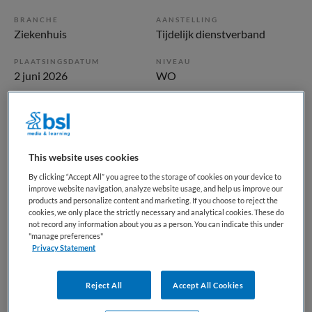
BRANCHE
AANSTELLING
Ziekenhuis
Tijdelijk dienstverband
PLAATSINGSDATUM
NIVEAU
2 juni 2026
WO
ERVARING
DIENSTVERBAND
Starter
Parttime
This website uses cookies
Vacature niet beschikbaar
By clicking “Accept All” you agree to the storage of cookies on your device to
improve website navigation, analyze website usage, and help us improve our
Deze vacature Kinderarts (0,8 fte, bepaalde tijd) bij
products and personalize content and marketing. If you choose to reject the
HagaZiekenhuis is niet meer actueel. Hieronder staan
cookies, we only place the strictly necessary and analytical cookies. These do
enkele vergelijkbare vacatures die voor u wellicht
not record any information about you as a person. You can indicate this under
"manage preferences"
interessant zijn.
Privacy Statement
Reject All
Accept All Cookies