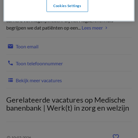
Cookies Settings
Kies je voor het HagaZiekenhuis? Dan kies je voor een
carrière vol mogelijkheden! Bij het HagaZiekenhuis
begrijpen we dat patiënten op een...
Lees meer
Toon email
Toon telefoonnummer
Bekijk meer vacatures
Gerelateerde vacatures op Medische
banenbank | Werk(t) in zorg en welzijn
10-07-2026