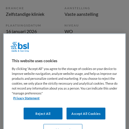
BRANCHE
AANSTELLING
Zelfstandige kliniek
Vaste aanstelling
PLAATSINGSDATUM
NIVEAU
16 januari 2026
WO
ERVARING
DIENSTVERBAND
Ervaren
Parttime
This website uses cookies
Vacature niet beschikbaar
By clicking “Accept All” you agree to the storage of cookies on your device to
improve website navigation, analyze website usage, and help us improve our
Deze vacature Klinisch geriater bij Parnassia Groep is niet
products and personalize content and marketing. If you choose to reject the
cookies, we only place the strictly necessary and analytical cookies. These do
meer actueel. Hieronder staan enkele vergelijkbare
not record any information about you as a person. You can indicate this under
vacatures die voor u wellicht interessant zijn.
"manage preferences"
Privacy Statement
Reject All
Accept All Cookies