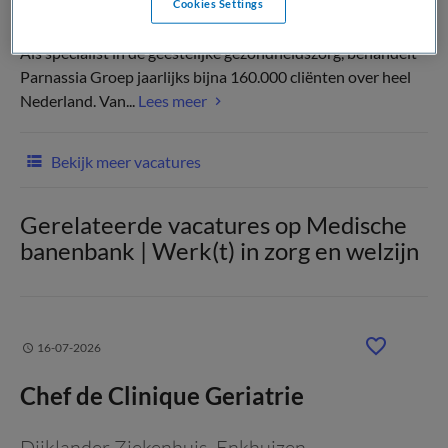
Cookies Settings
Als specialist in de geestelijke gezondheidszorg, behandelt
Parnassia Groep jaarlijks bijna 160.000 cliënten over heel
Nederland. Van...
Lees meer
Bekijk meer vacatures
Gerelateerde vacatures op Medische
banenbank | Werk(t) in zorg en welzijn
16-07-2026
Chef de Clinique Geriatrie
Dijklander Ziekenhuis
, Enkhuizen