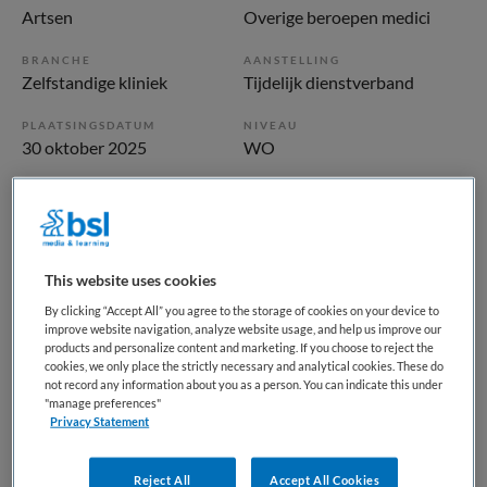
Artsen
Overige beroepen medici
BRANCHE
AANSTELLING
Zelfstandige kliniek
Tijdelijk dienstverband
PLAATSINGSDATUM
NIVEAU
30 oktober 2025
WO
ERVARING
DIENSTVERBAND
Ervaren
Fulltime
This website uses cookies
Vacature niet beschikbaar
By clicking “Accept All” you agree to the storage of cookies on your device to
Deze vacature zzp arts lokale verdoving bij
improve website navigation, analyze website usage, and help us improve our
products and personalize content and marketing. If you choose to reject the
haartransplantaties bij BKV is niet meer actueel. Hieronder
cookies, we only place the strictly necessary and analytical cookies. These do
staan enkele vergelijkbare vacatures die voor u wellicht
not record any information about you as a person. You can indicate this under
"manage preferences"
interessant zijn.
Privacy Statement
Reject All
Accept All Cookies