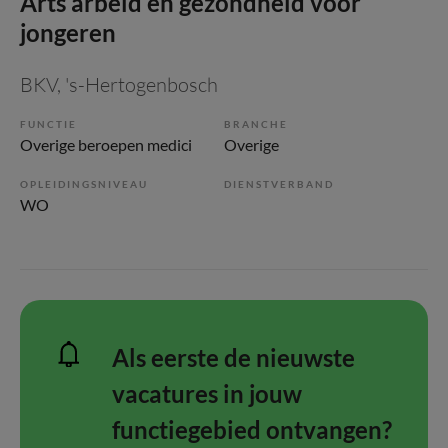
Arts arbeid en gezondheid voor
jongeren
BKV
, 's-Hertogenbosch
FUNCTIE
BRANCHE
Overige beroepen medici
Overige
OPLEIDINGSNIVEAU
DIENSTVERBAND
WO
Als eerste de nieuwste
vacatures in jouw
functiegebied ontvangen?