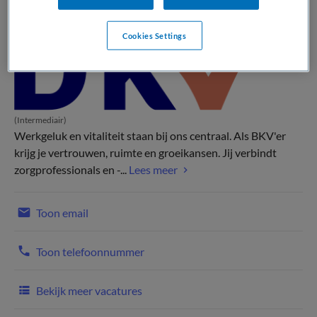
Cookies Settings
(Intermediair)
Werkgeluk en vitaliteit staan bij ons centraal. Als BKV'er
krijg je vertrouwen, ruimte en groeikansen. Jij verbindt
zorgprofessionals en -...
Lees meer
Toon email
Toon telefoonnummer
Bekijk meer vacatures